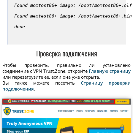
Found memtest86+ image: /boot/memtest86+.elf
Found memtest86+ image: /boot/memtest86+.bin
done
Проверка подключения
Чтобы проверить, правильно ли установлено
соединение с VPN Trust.Zone, откройте
Главную страницу
или перезагрузите ее, если она уже открыта.
Вы также можете посетить
Страницу проверки
подключения
.
Ваш IP: x.x.x.x ·
Словакия ·
Вы под защитой
TRUST
.ZONE
! Ваш IP адрес скрыт!