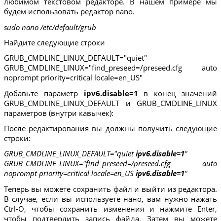
любимом текстовом редакторе. В нашем примере мы
будем использовать редактор nano.
sudo nano /etc/default/grub
Найдите следующие строки
GRUB_CMDLINE_LINUX_DEFAULT="quiet"
GRUB_CMDLINE_LINUX="find_preseed=/preseed.cfg auto
noprompt priority=critical locale=en_US"
Добавьте параметр
ipv6.disable=1
в конец значений
GRUB_CMDLINE_LINUX_DEFAULT и GRUB_CMDLINE_LINUX
параметров (внутри кавычек):
После редактирования вы должны получить следующие
строки:
GRUB_CMDLINE_LINUX_DEFAULT="quiet
ipv6.disable=1
"
GRUB_CMDLINE_LINUX="find_preseed=/preseed.cfg auto
noprompt priority=critical locale=en_US
ipv6.disable=1
"
Теперь вы можете сохранить файл и выйти из редактора.
В случае, если вы используете нано, вам нужно нажать
Ctrl-O, чтобы сохранить изменения и нажмите Enter,
чтобы подтвердить запись файла. Затем вы можете