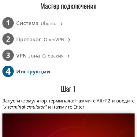
Мастер подключения
›
1
Cистема
Ubuntu
›
2
Протокол
OpenVPN
›
3
VPN зона
Словакия
4
Инструкции
Шаг 1
Запустите эмулятор терминала: Нажмите Alt+F2 и введите
"x-terminal-emulator"
и нажмите Enter.