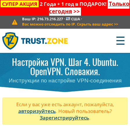
Только
СУПЕР АКЦИЯ
2 Года + 1 год в ПОДАРОК!
сегодня
>>
Ваш IP:
216.73.216.227
·
США
·
Вас можно отследить по IP. Скрыть ваш адрес
>>
☰
Настройка VPN. Шаг 4. Ubuntu.
OpenVPN. Словакия.
Инструкции по настройке VPN-соединения
Если у вас уже есть аккаунт, пожалуйста,
авторизуйтесь
. Новый пользователь?
Зарегистрируйтесь
.