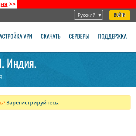
дня
>>
Русский
ВОЙТИ
АСТРОЙКА VPN
СКАЧАТЬ
СЕРВЕРЫ
ПОДДЕРЖКА
. Индия.
я
ль?
Зарегистрируйтесь
.