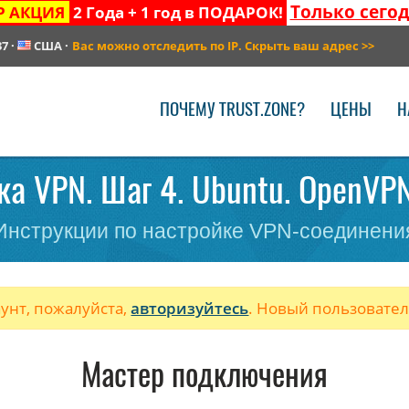
Только сего
Р АКЦИЯ
2 Года + 1 год в ПОДАРОК!
37
·
США
·
Вас можно отследить по IP. Скрыть ваш адрес
>>
ПОЧЕМУ TRUST.ZONE?
ЦЕНЫ
Н
ка VPN. Шаг 4. Ubuntu. OpenVPN
Инструкции по настройке VPN-соединени
аунт, пожалуйста,
авторизуйтесь
. Новый пользовате
Мастер подключения