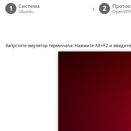
Cистема
Проток
›
1
2
Ubuntu
OpenVP
Запустите эмулятор терминала: Нажмите Alt+F2 и введит