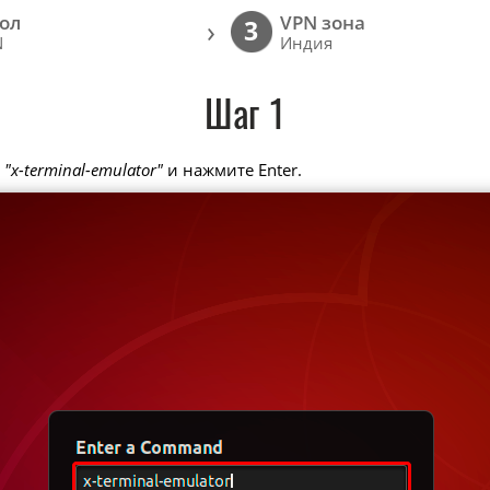
ол
VPN зона
›
3
N
Индия
Шаг 1
е
"x-terminal-emulator"
и нажмите Enter.