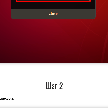
Шаг 2
мандой.