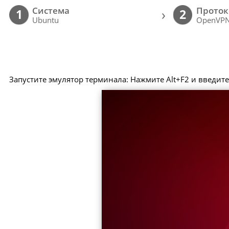
Cистема
Проток
›
1
2
Ubuntu
OpenVP
Запустите эмулятор терминала: Нажмите Alt+F2 и введит