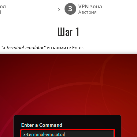
ол
VPN зона
›
3
N
Австрия
Шаг 1
е
"x-terminal-emulator"
и нажмите Enter.