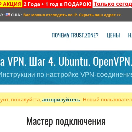
Только сего
Р АКЦИЯ
2 Года + 1 год в ПОДАРОК!
59
·
США
·
Вас можно отследить по IP. Скрыть ваш адрес
>>
ПОЧЕМУ TRUST.ZONE?
ЦЕНЫ
Н
а VPN. Шаг 4. Ubuntu. OpenVPN.
Инструкции по настройке VPN-соединени
аунт, пожалуйста,
авторизуйтесь
. Новый пользовате
Мастер подключения