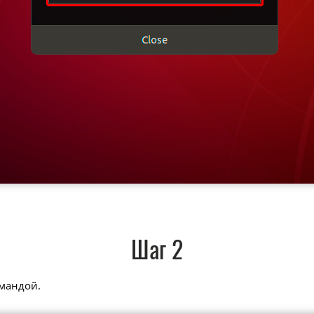
Шаг 2
мандой.