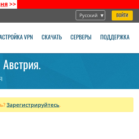
дня
>>
Русский
ВОЙТИ
АСТРОЙКА VPN
СКАЧАТЬ
СЕРВЕРЫ
ПОДДЕРЖКА
 Австрия.
я
ль?
Зарегистрируйтесь
.