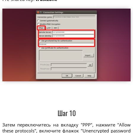
Trust.Zone-United-States-New-York
us-ny.trust.zone
us-ny.trust.zone
trustzone
Шаг 10
Затем переключитесь на вкладку "PPP", нажмите "Allow
these protocols", включите флажок "Unencrypted password