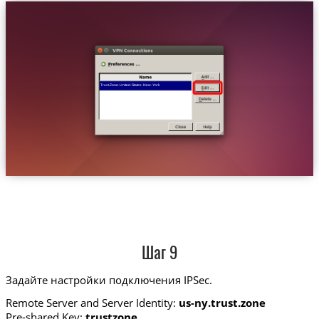
Trust.Zone-United-States-New-York
Шаг 9
Задайте настройки подключения IPSec.
Remote Server and Server Identity:
us-ny.trust.zone
Pre-shared Key:
trustzone