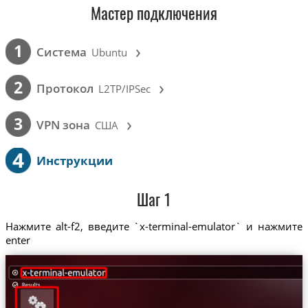
Мастер подключения
›
1
Cистема
Ubuntu
›
2
Протокол
L2TP/IPSec
›
3
VPN зона
США
4
Инструкции
Шаг 1
Нажмите alt-f2, введите `x-terminal-emulator` и нажмите
enter