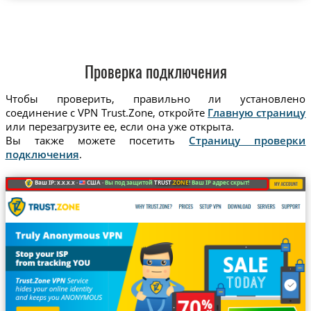
Проверка подключения
Чтобы проверить, правильно ли установлено
соединение с VPN Trust.Zone, откройте
Главную страницу
или перезагрузите ее, если она уже открыта.
Вы также можете посетить
Страницу проверки
подключения
.
Ваш IP: x.x.x.x ·
США ·
Вы под защитой
TRUST
.ZONE
! Ваш IP адрес скрыт!