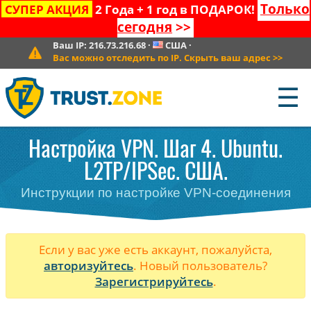
Только
СУПЕР АКЦИЯ
2 Года + 1 год в ПОДАРОК!
сегодня
>>
Ваш IP:
216.73.216.68
·
США
·
Вас можно отследить по IP. Скрыть ваш адрес
>>
☰
Настройка VPN. Шаг 4. Ubuntu.
L2TP/IPSec. США.
Инструкции по настройке VPN-соединения
Если у вас уже есть аккаунт, пожалуйста,
авторизуйтесь
. Новый пользователь?
Зарегистрируйтесь
.