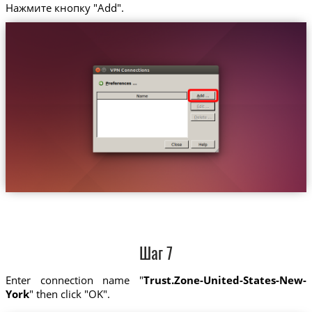
Нажмите кнопку "Add".
Шаг 7
Enter connection name "
Trust.Zone-United-States-New-
York
" then click "OK".