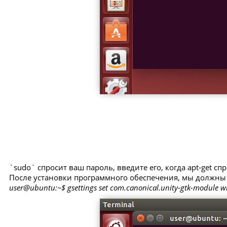
`sudo` спросит ваш пароль, введите его, когда apt-get спр
После установки программного обеспечения, мы должны
user@ubuntu:~$ gsettings set com.canonical.unity-gtk-module white