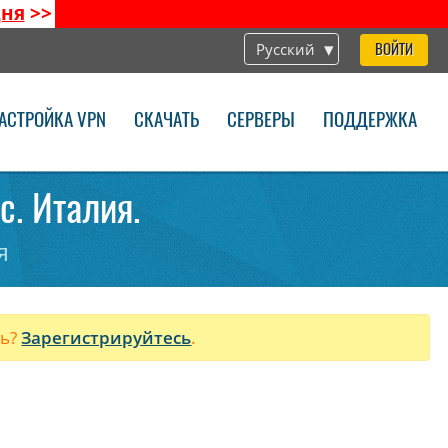
дня
>>
Русский
ВОЙТИ
АСТРОЙКА VPN
СКАЧАТЬ
СЕРВЕРЫ
ПОДДЕРЖКА
c. Италия.
я
ль?
Зарегистрируйтесь
.