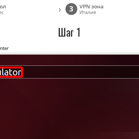
ол
VPN зона
›
3
ec
Италия
Шаг 1
nter