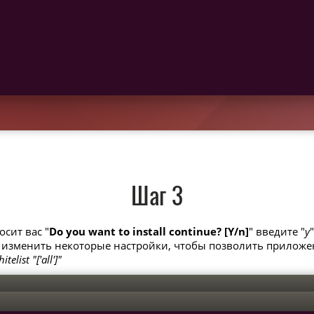
Шаг 3
осит вас "
Do you want to install continue? [Y/n]
" введите "
y
 изменить некоторые настройки, чтобы позволить приложен
list "['all']"