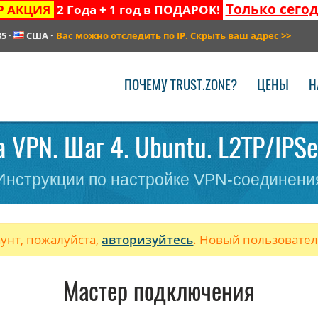
Только сего
Р АКЦИЯ
2 Года + 1 год в ПОДАРОК!
85
·
США
·
Вас можно отследить по IP. Скрыть ваш адрес
>>
ПОЧЕМУ TRUST.ZONE?
ЦЕНЫ
Н
 VPN. Шаг 4. Ubuntu. L2TP/IPSe
Инструкции по настройке VPN-соединени
аунт, пожалуйста,
авторизуйтесь
. Новый пользовате
Мастер подключения