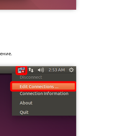
нение.