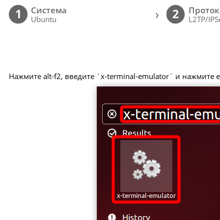
Cистема
Проток
›
1
2
Ubuntu
L2TP/IPS
Нажмите alt-f2, введите `x-terminal-emulator` и нажмите e