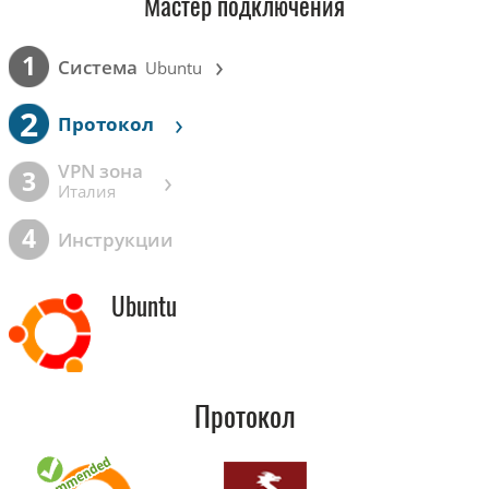
Мастер подключения
›
1
Cистема
Ubuntu
2
›
Протокол
VPN зона
›
3
Италия
4
Инструкции
Ubuntu
Протокол