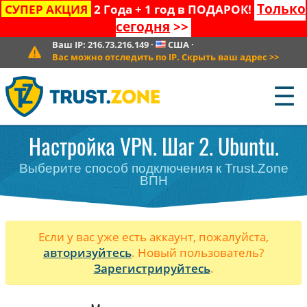
Только
СУПЕР АКЦИЯ
2 Года + 1 год в ПОДАРОК!
сегодня
>>
Ваш IP:
216.73.216.149
·
США
·
Вас можно отследить по IP. Скрыть ваш адрес
>>
☰
Настройка VPN. Шаг 2. Ubuntu.
Выберите способ подключения к Trust.Zone
ВПН
Если у вас уже есть аккаунт, пожалуйста,
авторизуйтесь
. Новый пользователь?
Зарегистрируйтесь
.