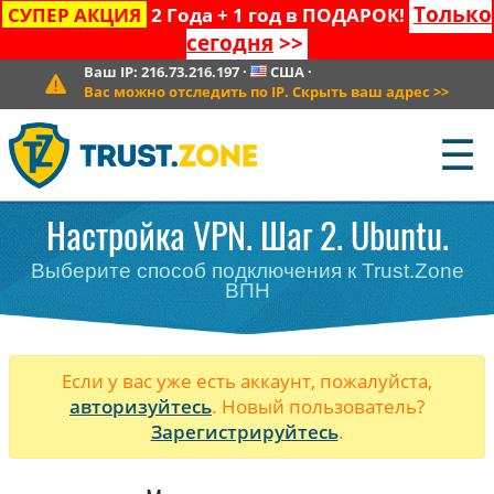
Только
СУПЕР АКЦИЯ
2 Года + 1 год в ПОДАРОК!
сегодня
>>
Ваш IP:
216.73.216.197
·
США
·
Вас можно отследить по IP. Скрыть ваш адрес
>>
☰
Настройка VPN. Шаг 2. Ubuntu.
Выберите способ подключения к Trust.Zone
ВПН
Если у вас уже есть аккаунт, пожалуйста,
авторизуйтесь
. Новый пользователь?
Зарегистрируйтесь
.