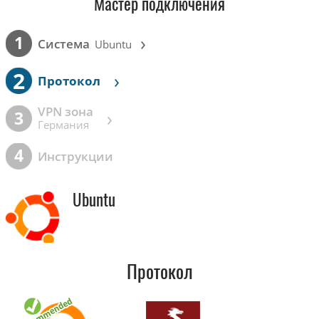
Мастер подключения
›
1
Cистема
Ubuntu
2
›
Протокол
VPN зона
›
3
Германия
4
Инструкции
Ubuntu
Протокол