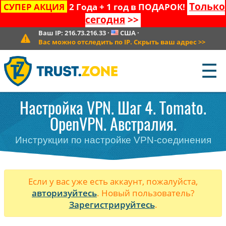
Только
СУПЕР АКЦИЯ
2 Года + 1 год в ПОДАРОК!
сегодня
>>
Ваш IP:
216.73.216.33
·
США
·
Вас можно отследить по IP. Скрыть ваш адрес
>>
☰
Настройка VPN. Шаг 4. Tomato.
OpenVPN. Австралия.
Инструкции по настройке VPN-соединения
Если у вас уже есть аккаунт, пожалуйста,
авторизуйтесь
. Новый пользователь?
Зарегистрируйтесь
.