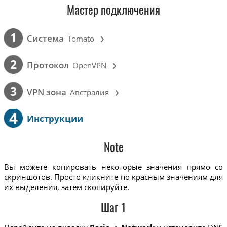
Мастер подключения
›
1
Cистема
Tomato
›
2
Протокол
OpenVPN
›
3
VPN зона
Австралия
4
Инструкции
Note
Вы можете копировать некоторые значения прямо со
скриншотов. Просто кликните по красным значениям для
их выделения, затем скопируйте.
Шаг 1