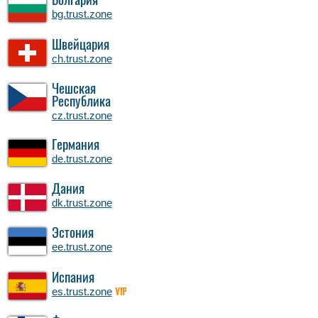
Болгария
bg.trust.zone
Швейцария
ch.trust.zone
Чешская
Республика
cz.trust.zone
Германия
de.trust.zone
Дания
dk.trust.zone
Эстония
ee.trust.zone
Испания
es.trust.zone
VIP