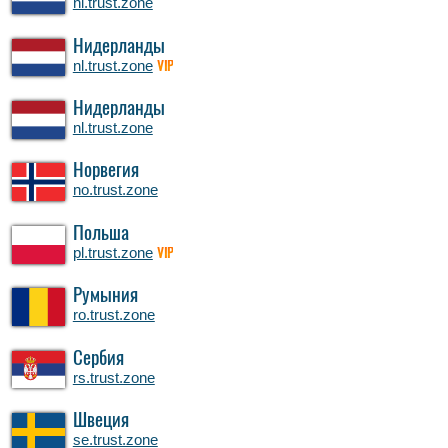
nl.trust.zone
Нидерланды
nl.trust.zone
VIP
Нидерланды
nl.trust.zone
Норвегия
no.trust.zone
Польша
pl.trust.zone
VIP
Румыния
ro.trust.zone
Сербия
rs.trust.zone
Швеция
se.trust.zone