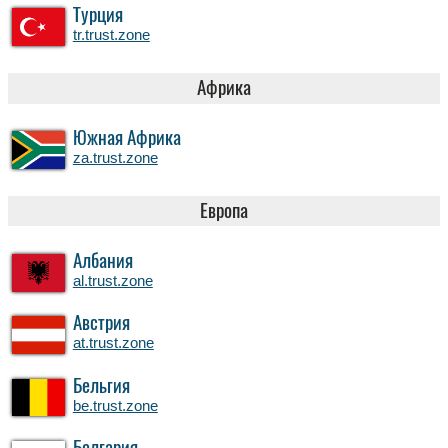
Турция
tr.trust.zone
Африка
Южная Африка
za.trust.zone
Европа
Албания
al.trust.zone
Австрия
at.trust.zone
Бельгия
be.trust.zone