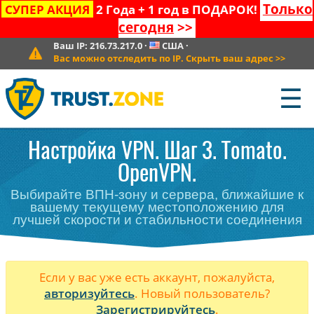
Только
СУПЕР АКЦИЯ
2 Года + 1 год в ПОДАРОК!
сегодня
>>
Ваш IP:
216.73.217.0
·
США
·
Вас можно отследить по IP. Скрыть ваш адрес
>>
☰
Настройка VPN. Шаг 3. Tomato.
OpenVPN.
Выбирайте ВПН-зону и сервера, ближайшие к
вашему текущему местоположению для
лучшей скорости и стабильности соединения
Если у вас уже есть аккаунт, пожалуйста,
авторизуйтесь
. Новый пользователь?
Зарегистрируйтесь
.