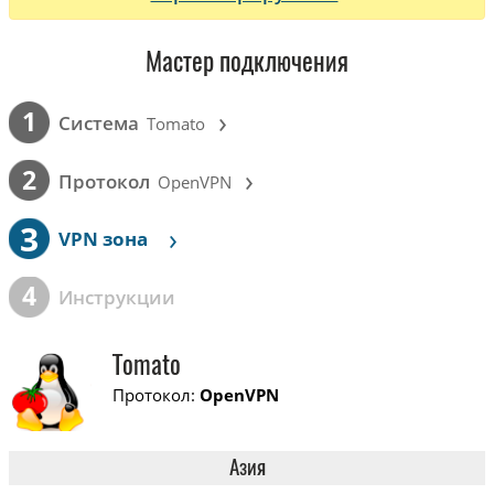
Мастер подключения
›
1
Cистема
Tomato
›
2
Протокол
OpenVPN
3
›
VPN зона
4
Инструкции
Tomato
Протокол:
OpenVPN
Азия