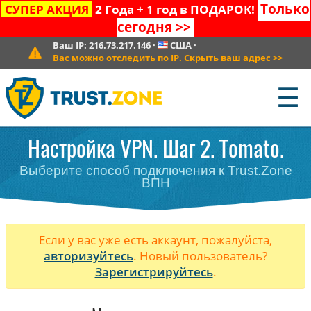
Только
СУПЕР АКЦИЯ
2 Года + 1 год в ПОДАРОК!
сегодня
>>
Ваш IP:
216.73.217.146
·
США
·
Вас можно отследить по IP. Скрыть ваш адрес
>>
☰
Настройка VPN. Шаг 2. Tomato.
Выберите способ подключения к Trust.Zone
ВПН
Если у вас уже есть аккаунт, пожалуйста,
авторизуйтесь
. Новый пользователь?
Зарегистрируйтесь
.