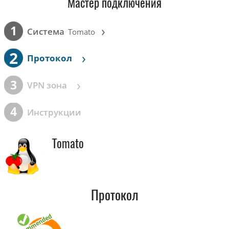
Мастер подключения
›
1
Cистема
Tomato
2
›
Протокол
›
3
VPN зона
4
Инструкции
Tomato
Протокол