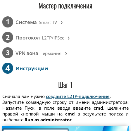
Мастер подключения
›
1
Cистема
Smart TV
›
2
Протокол
L2TP/IPSec
›
3
VPN зона
Германия
4
Инструкции
Шаг 1
Сначала вам нужно
создайте L2TP-подключение
.
Запустите командную строку от имени администратора:
Нажмите Пуск, в поле ввода введите
cmd
, щелкните
правой кнопкой мыши на
cmd
в результате поиска и
выберите
Run as administrator
.