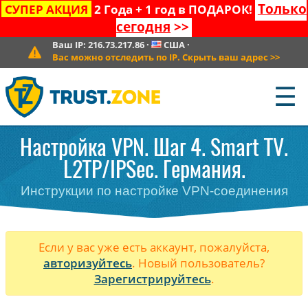
Только
СУПЕР АКЦИЯ
2 Года + 1 год в ПОДАРОК!
сегодня
>>
Ваш IP:
216.73.217.86
·
США
·
Вас можно отследить по IP. Скрыть ваш адрес
>>
☰
Настройка VPN. Шаг 4. Smart TV.
L2TP/IPSec. Германия.
Инструкции по настройке VPN-соединения
Если у вас уже есть аккаунт, пожалуйста,
авторизуйтесь
. Новый пользователь?
Зарегистрируйтесь
.