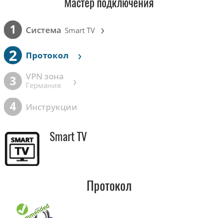
Мастер подключения
›
1
Cистема
Smart TV
2
›
Протокол
VPN зона
›
3
Германия
4
Инструкции
Smart TV
Протокол