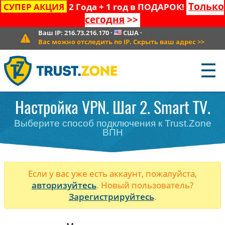
Только
СУПЕР АКЦИЯ
2 Года + 1 год в ПОДАРОК!
сегодня
>>
Ваш IP:
216.73.216.170
·
США
·
Вас можно отследить по IP. Скрыть ваш адрес
>>
☰
Настройка VPN. Шаг 2. Smart TV.
Выберите способ подключения к Trust.Zone
ВПН
Если у вас уже есть аккаунт, пожалуйста,
авторизуйтесь
. Новый пользователь?
Зарегистрируйтесь
.