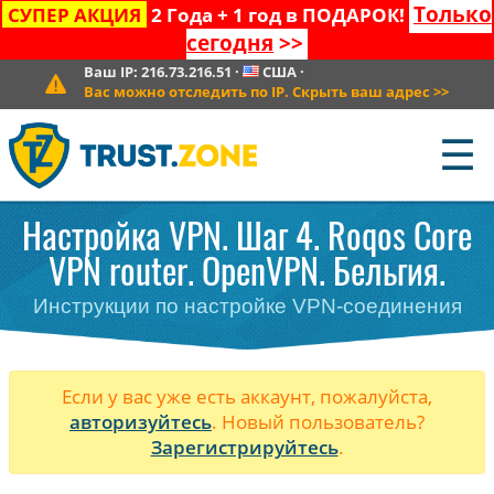
Только
СУПЕР АКЦИЯ
2 Года + 1 год в ПОДАРОК!
сегодня
>>
Ваш IP:
216.73.216.51
·
США
·
Вас можно отследить по IP. Скрыть ваш адрес
>>
☰
Настройка VPN. Шаг 4. Roqos Core
VPN router. OpenVPN. Бельгия.
Инструкции по настройке VPN-соединения
Если у вас уже есть аккаунт, пожалуйста,
авторизуйтесь
. Новый пользователь?
Зарегистрируйтесь
.