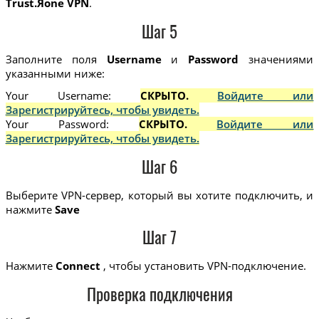
Trust.Яone VPN
.
Шаг 5
Заполните поля
Username
и
Password
значениями
указанными ниже:
Your Username:
СКРЫТО.
Войдите или
Зарегистрируйтесь, чтобы увидеть.
Your Password:
СКРЫТО.
Войдите или
Зарегистрируйтесь, чтобы увидеть.
Шаг 6
Выберите VPN-сервер, который вы хотите подключить, и
нажмите
Save
Шаг 7
Нажмите
Connect
, чтобы установить VPN-подключение.
Проверка подключения