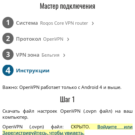
Мастер подключения
›
1
Cистема
Roqos Core VPN router
›
2
Протокол
OpenVPN
›
3
VPN зона
Бельгия
4
Инструкции
Важно: OpenVPN работает только с Android 4 и выше.
Шаг 1
Скачать файл настроек OpenVPN (.ovpn файл) на ваш
компьютер.
OpenVPN (.ovpn) файл:
СКРЫТО.
Войдите или
Зарегистрируйтесь, чтобы увидеть.