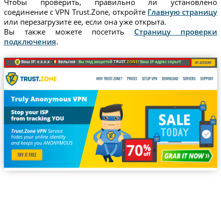
Чтобы проверить, правильно ли установлено
соединение с VPN Trust.Zone, откройте
Главную страницу
или перезагрузите ее, если она уже открыта.
Вы также можете посетить
Страницу проверки
подключения
.
Ваш IP: x.x.x.x ·
Бельгия ·
Вы под защитой
TRUST
.ZONE
! Ваш IP адрес скрыт!