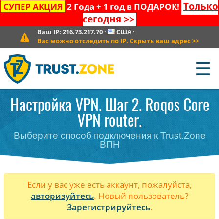
Только
СУПЕР АКЦИЯ
2 Года + 1 год в ПОДАРОК!
сегодня
>>
Ваш IP:
216.73.217.70
·
США
·
Вас можно отследить по IP. Скрыть ваш адрес
>>
☰
Настройка VPN. Шаг 2. Roqos Core
VPN router.
Выберите способ подключения к Trust.Zone
ВПН
Если у вас уже есть аккаунт, пожалуйста,
авторизуйтесь
. Новый пользователь?
Зарегистрируйтесь
.