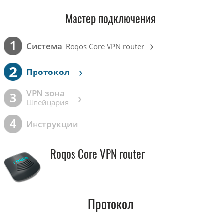
Мастер подключения
›
1
Cистема
Roqos Core VPN router
2
›
Протокол
VPN зона
›
3
Швейцария
4
Инструкции
Roqos Core VPN router
Протокол