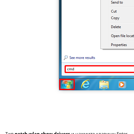
Тип
netsh wlan show drivers
и нажмите клавишу Enter.