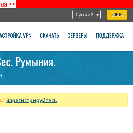
дня
>>
Русский
ВОЙТИ
АСТРОЙКА VPN
СКАЧАТЬ
СЕРВЕРЫ
ПОДДЕРЖКА
Sec. Румыния.
я
ль?
Зарегистрируйтесь
.