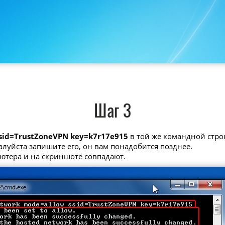
Шаг 3
ssid=TrustZoneVPN key=k7r17e915
в той же командной стро
алуйста запишите его, он вам понадобится позднее.
ьютера и на скриншоте совпадают.