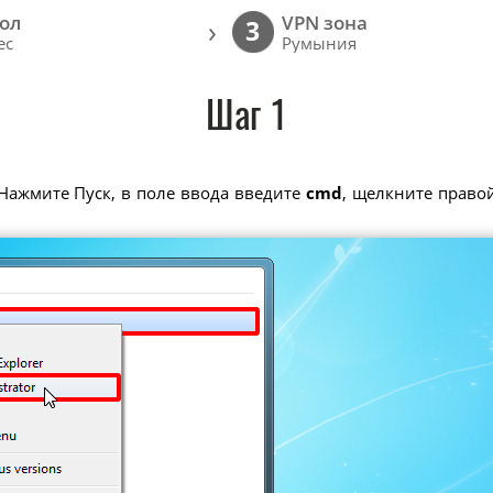
ол
VPN зона
›
3
ec
Румыния
Шаг 1
Нажмите Пуск, в поле ввода введите
cmd
, щелкните прав