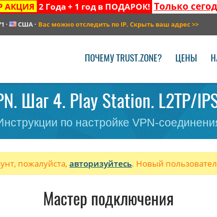
Только сего
Р АКЦИЯ
2 Года + 1 год в ПОДАРОК!
71
·
США
·
Вас можно отследить по IP. Скрыть ваш адрес
>>
ПОЧЕМУ TRUST.ZONE?
ЦЕНЫ
Н
N. Шаг 4. Play Station. L2TP/IP
Инструкции по настройке VPN-соединени
аунт, пожалуйста,
авторизуйтесь
. Новый пользовате
Мастер подключения