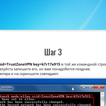
Шаг 3
ssid=TrustZoneVPN key=k7r17e915
в той же командной стро
алуйста запишите его, он вам понадобится позднее.
ьютера и на скриншоте совпадают.