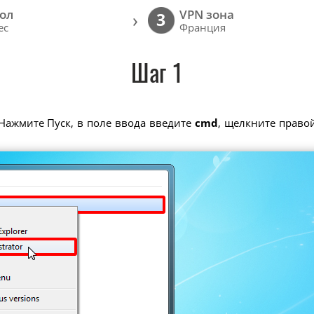
ол
VPN зона
›
3
ec
Франция
Шаг 1
Нажмите Пуск, в поле ввода введите
cmd
, щелкните прав