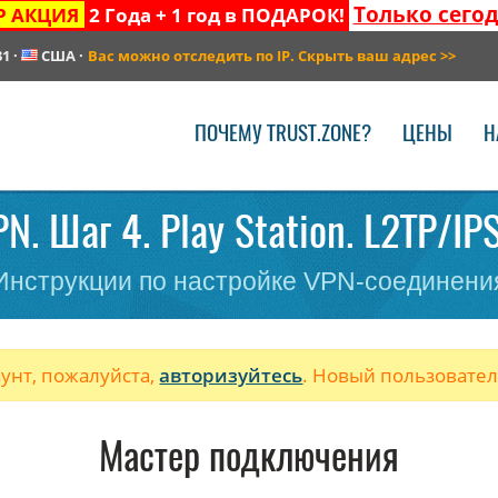
Только сего
Р АКЦИЯ
2 Года + 1 год в ПОДАРОК!
31
·
США
·
Вас можно отследить по IP. Скрыть ваш адрес
>>
ПОЧЕМУ TRUST.ZONE?
ЦЕНЫ
Н
N. Шаг 4. Play Station. L2TP/IP
Инструкции по настройке VPN-соединени
аунт, пожалуйста,
авторизуйтесь
. Новый пользовате
Мастер подключения