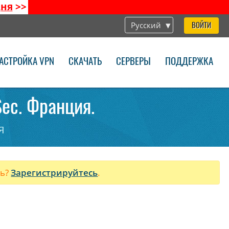
дня
>>
Русский
ВОЙТИ
АСТРОЙКА VPN
СКАЧАТЬ
СЕРВЕРЫ
ПОДДЕРЖКА
Sec. Франция.
я
ль?
Зарегистрируйтесь
.