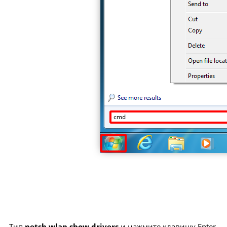
Тип
netsh wlan show drivers
и нажмите клавишу Enter.