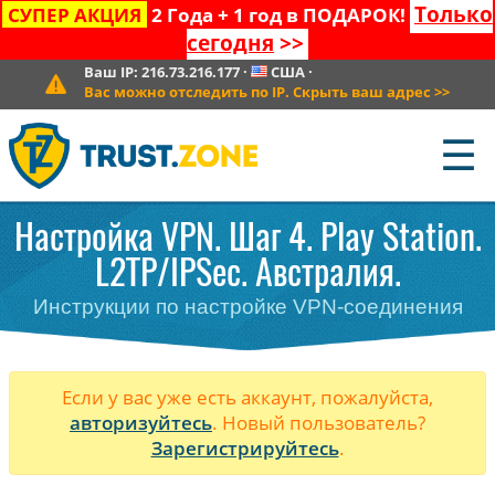
Только
СУПЕР АКЦИЯ
2 Года + 1 год в ПОДАРОК!
сегодня
>>
Ваш IP:
216.73.216.177
·
США
·
Вас можно отследить по IP. Скрыть ваш адрес
>>
☰
Настройка VPN. Шаг 4. Play Station.
L2TP/IPSec. Австралия.
Инструкции по настройке VPN-соединения
Если у вас уже есть аккаунт, пожалуйста,
авторизуйтесь
. Новый пользователь?
Зарегистрируйтесь
.