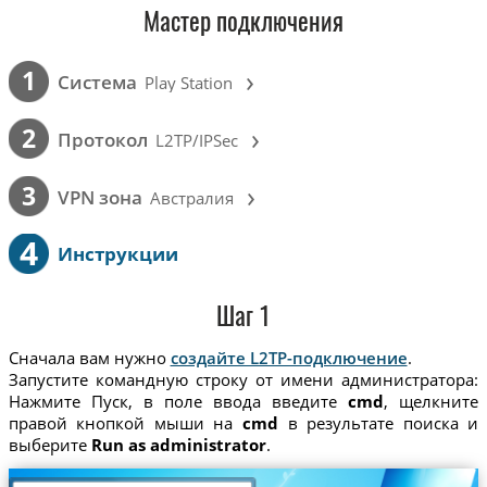
Мастер подключения
›
1
Cистема
Play Station
›
2
Протокол
L2TP/IPSec
›
3
VPN зона
Австралия
4
Инструкции
Шаг 1
Сначала вам нужно
создайте L2TP-подключение
.
Запустите командную строку от имени администратора:
Нажмите Пуск, в поле ввода введите
cmd
, щелкните
правой кнопкой мыши на
cmd
в результате поиска и
выберите
Run as administrator
.