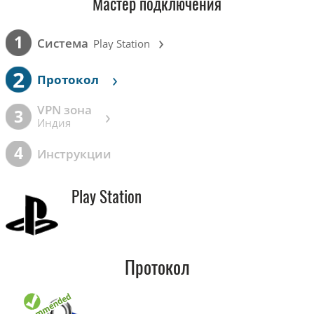
Мастер подключения
›
1
Cистема
Play Station
2
›
Протокол
VPN зона
›
3
Индия
4
Инструкции
Play Station
Протокол