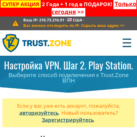
Только
СУПЕР АКЦИЯ
2 Года + 1 год в ПОДАРОК!
сегодня
>>
Ваш IP:
216.73.216.91
·
США
·
Вас можно отследить по IP. Скрыть ваш адрес
>>
☰
Настройка VPN. Шаг 2. Play Station.
Выберите способ подключения к Trust.Zone
ВПН
Если у вас уже есть аккаунт, пожалуйста,
авторизуйтесь
. Новый пользователь?
Зарегистрируйтесь
.