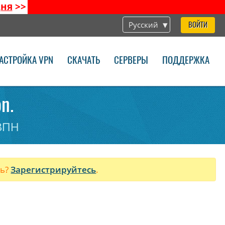
дня
>>
Русский
ВОЙТИ
АСТРОЙКА VPN
СКАЧАТЬ
СЕРВЕРЫ
ПОДДЕРЖКА
n.
 ВПН
ль?
Зарегистрируйтесь
.