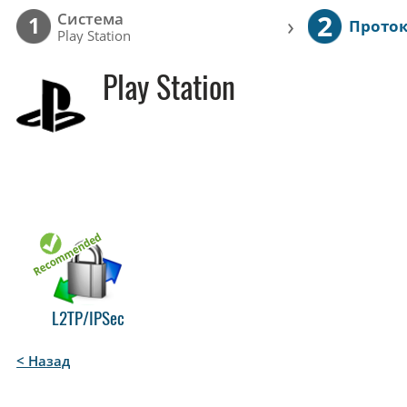
2
Cистема
›
1
Прото
Play Station
Play Station
L2TP/IPSec
< Назад