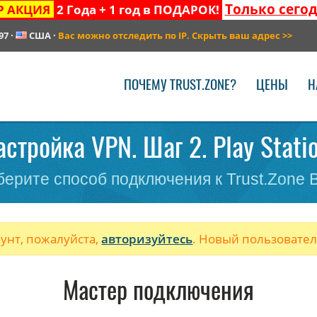
Только сего
Р АКЦИЯ
2 Года + 1 год в ПОДАРОК!
97
·
США
·
Вас можно отследить по IP. Скрыть ваш адрес
>>
ПОЧЕМУ TRUST.ZONE?
ЦЕНЫ
Н
астройка VPN. Шаг 2. Play Statio
ерите способ подключения к Trust.Zone
аунт, пожалуйста,
авторизуйтесь
. Новый пользовате
Мастер подключения