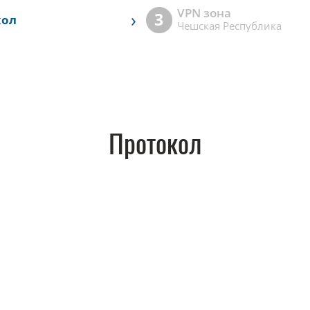
VPN зона
›
3
кол
Чешская Республика
Протокол