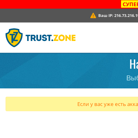
СУПЕ
Ваш IP:
216.73.216.1
Н
Выб
Если у вас уже есть акк