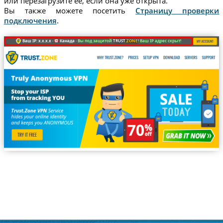
или перезагрузите ее, если она уже открыта.
Вы также можете посетить
Страницу проверки
подключения
.
Ваш IP: x.x.x.x ·
Канада ·
Вы под защитой
TRUST
.ZONE
! Ваш IP адрес скрыт!