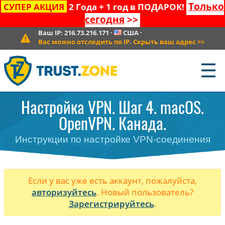
Только
СУПЕР АКЦИЯ
2 Года + 1 год в ПОДАРОК!
сегодня
>>
Ваш IP:
216.73.216.171
·
США
·
Вас можно отследить по IP. Скрыть ваш адрес
>>
☰
Настройка VPN. Шаг 4. macOS.
OpenVPN. Канада.
Инструкции по настройке VPN-соединения
Если у вас уже есть аккаунт, пожалуйста,
авторизуйтесь
. Новый пользователь?
Зарегистрируйтесь
.