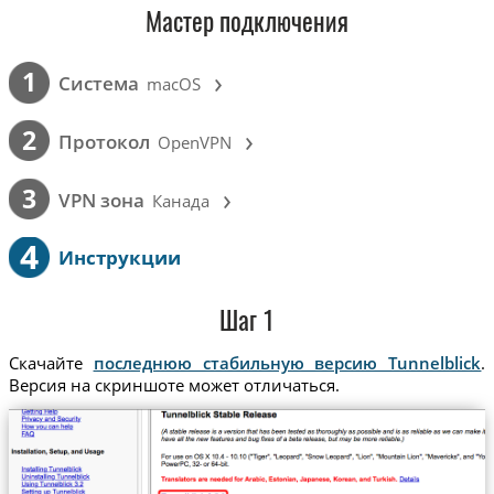
Мастер подключения
›
1
Cистема
macOS
›
2
Протокол
OpenVPN
›
3
VPN зона
Канада
4
Инструкции
Шаг 1
Скачайте
последнюю стабильную версию Tunnelblick
.
Версия на скриншоте может отличаться.