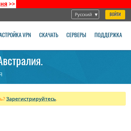
дня
>>
Русский
ВОЙТИ
АСТРОЙКА VPN
СКАЧАТЬ
СЕРВЕРЫ
ПОДДЕРЖКА
Австралия.
я
ль?
Зарегистрируйтесь
.