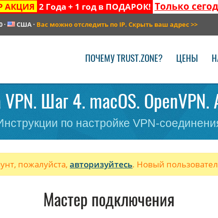
Только сего
Р АКЦИЯ
2 Года + 1 год в ПОДАРОК!
0
·
США
·
Вас можно отследить по IP. Скрыть ваш адрес
>>
ПОЧЕМУ TRUST.ZONE?
ЦЕНЫ
Н
 VPN. Шаг 4. macOS. OpenVPN. 
Инструкции по настройке VPN-соединени
аунт, пожалуйста,
авторизуйтесь
. Новый пользовате
Мастер подключения