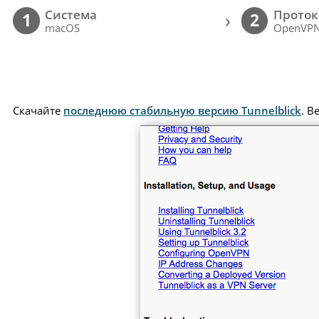
Cистема
Проток
›
1
2
macOS
OpenVP
Скачайте
последнюю стабильную версию Tunnelblick
. В