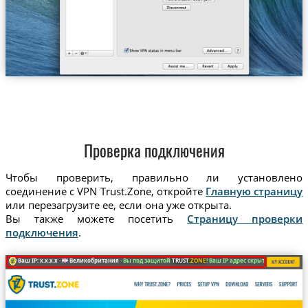
Проверка подключения
Чтобы проверить, правильно ли установлено
соединение с VPN Trust.Zone, откройте
Главную страницу
или перезагрузите ее, если она уже открыта.
Вы также можете посетить
Страницу проверки
подключения
.
Ваш IP: x.x.x.x ·
Великобритания ·
Вы под защитой
TRUST
.ZONE
! Ваш IP адрес скрыт!