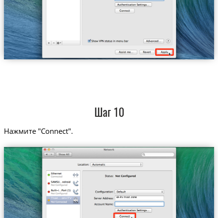
Шаг 10
Нажмите "Connect".
uk-itv.trust.zone
Trust....om-ITV