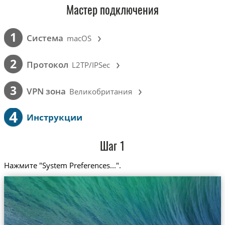
Мастер подключения
›
1
Cистема
macOS
›
2
Протокол
L2TP/IPSec
›
3
VPN зона
Великобритания
4
Инструкции
Шаг 1
Нажмите "System Preferences...".