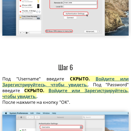
trust.zone
Trust.Zone-Romania
Шаг 6
Под "Username" введите
СКРЫТО.
Войдите или
Зарегистрируйтесь, чтобы увидеть.
. Под "Password"
введите
СКРЫТО.
Войдите или Зарегистрируйтесь,
чтобы увидеть.
.
После нажмите на кнопку "OK".