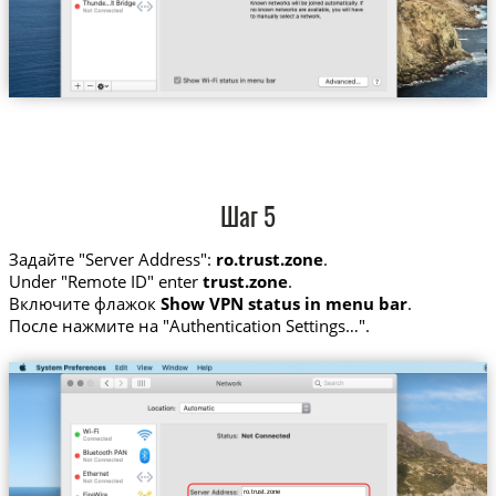
Шаг 5
Задайте "Server Address":
ro.trust.zone
.
Under "Remote ID" enter
trust.zone
.
Включите флажок
Show VPN status in menu bar
.
После нажмите на "Authentication Settings…".
ro.trust.zone