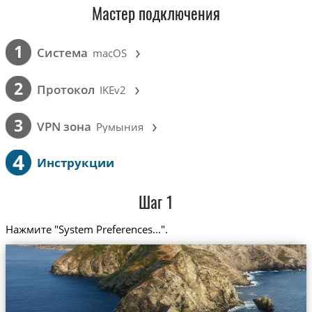
Мастер подключения
›
1
Cистема
macOS
›
2
Протокол
IKEv2
›
3
VPN зона
Румыния
4
Инструкции
Шаг 1
Нажмите "System Preferences...".