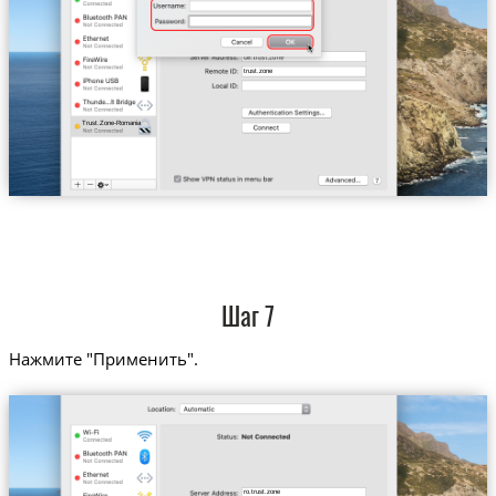
trust.zone
Trust.Zone-Romania
Шаг 7
Нажмите "Применить".
ro.trust.zone