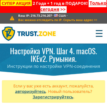
Только
СУПЕР АКЦИЯ
2 Года + 1 год в ПОДАРОК!
сегодня
>>
Ваш IP:
216.73.216.207
·
США
·
Вас можно отследить по IP. Скрыть ваш адрес
>>
☰
Настройка VPN. Шаг 4. macOS.
IKEv2. Румыния.
Инструкции по настройке VPN-соединения
Если у вас уже есть аккаунт, пожалуйста,
авторизуйтесь
. Новый пользователь?
Зарегистрируйтесь
.