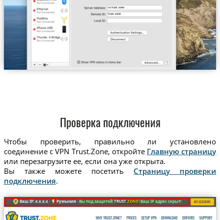
ro.trust.zone
trust.zone
Проверка подключения
Чтобы проверить, правильно ли установлено
соединение с VPN Trust.Zone, откройте
Главную страницу
или перезагрузите ее, если она уже открыта.
Вы также можете посетить
Страницу проверки
подключения
.
Ваш IP: x.x.x.x ·
Румыния ·
Вы под защитой
TRUST
.ZONE
! Ваш IP адрес скрыт!