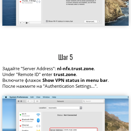
Шаг 5
Задайте "Server Address":
nl-nfx.trust.zone
.
Under "Remote ID" enter
trust.zone
.
Включите флажок
Show VPN status in menu bar
.
После нажмите на "Authentication Settings…".
nl-nfx.trust.zone