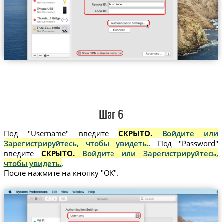
trust.zone
Trust.Zo...-Netflix
Шаг 6
Под "Username" введите
СКРЫТО.
Войдите или
Зарегистрируйтесь, чтобы увидеть.
. Под "Password"
введите
СКРЫТО.
Войдите или Зарегистрируйтесь,
чтобы увидеть.
.
После нажмите на кнопку "OK".