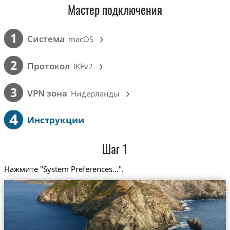
Мастер подключения
›
1
Cистема
macOS
›
2
Протокол
IKEv2
›
3
VPN зона
Нидерланды
4
Инструкции
Шаг 1
Нажмите "System Preferences...".