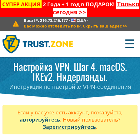
Только
СУПЕР АКЦИЯ
2 Года + 1 год в ПОДАРОК!
сегодня
>>
Ваш IP:
216.73.216.177
·
США
·
Вас можно отследить по IP. Скрыть ваш адрес
>>
☰
Настройка VPN. Шаг 4. macOS.
IKEv2. Нидерланды.
Инструкции по настройке VPN-соединения
Если у вас уже есть аккаунт, пожалуйста,
авторизуйтесь
. Новый пользователь?
Зарегистрируйтесь
.