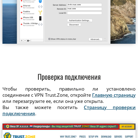
nl-nfx.trust.zone
trust.zone
Проверка подключения
Чтобы проверить, правильно ли установлено
соединение с VPN Trust.Zone, откройте
Главную страницу
или перезагрузите ее, если она уже открыта.
Вы также можете посетить
Страницу проверки
подключения
.
Ваш IP: x.x.x.x ·
Нидерланды ·
Вы под защитой
TRUST
.ZONE
! Ваш IP адрес скрыт!