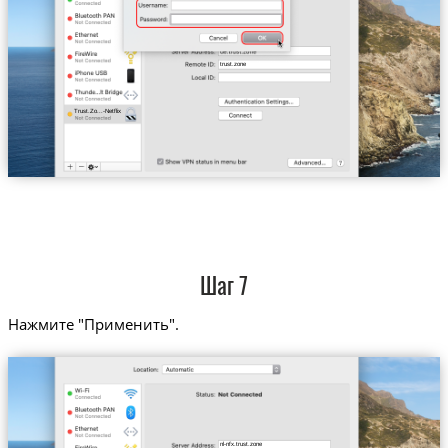
trust.zone
Trust.Zo...-Netflix
Шаг 7
Нажмите "Применить".
nl-nfx.trust.zone