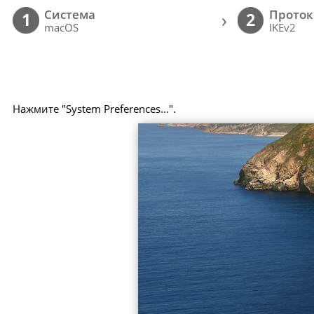
Cистема
Проток
›
1
2
macOS
IKEv2
Нажмите "System Preferences...".