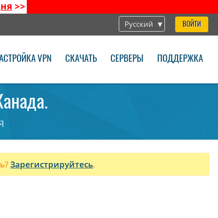
дня
>>
Русский
ВОЙТИ
АСТРОЙКА VPN
СКАЧАТЬ
СЕРВЕРЫ
ПОДДЕРЖКА
Канада.
я
ль?
Зарегистрируйтесь
.