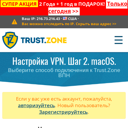
Только
СУПЕР АКЦИЯ
2 Года + 1 год в ПОДАРОК!
сегодня
>>
Ваш IP:
216.73.216.43
·
США
·
Вас можно отследить по IP. Скрыть ваш адрес
>>
☰
Настройка VPN. Шаг 2. macOS.
Выберите способ подключения к Trust.Zone
ВПН
Если у вас уже есть аккаунт, пожалуйста,
авторизуйтесь
. Новый пользователь?
Зарегистрируйтесь
.