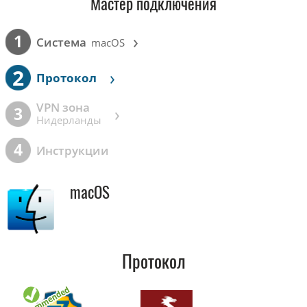
Мастер подключения
›
1
Cистема
macOS
2
›
Протокол
VPN зона
›
3
Нидерланды
4
Инструкции
macOS
Протокол