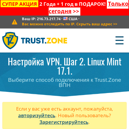
Только
СУПЕР АКЦИЯ
2 Года + 1 год в ПОДАРОК!
сегодня
>>
Ваш IP:
216.73.217.74
·
США
·
Вас можно отследить по IP. Скрыть ваш адрес
>>
☰
Настройка VPN. Шаг 2. Linux Mint
17.1.
Выберите способ подключения к Trust.Zone
ВПН
Если у вас уже есть аккаунт, пожалуйста,
авторизуйтесь
. Новый пользователь?
Зарегистрируйтесь
.