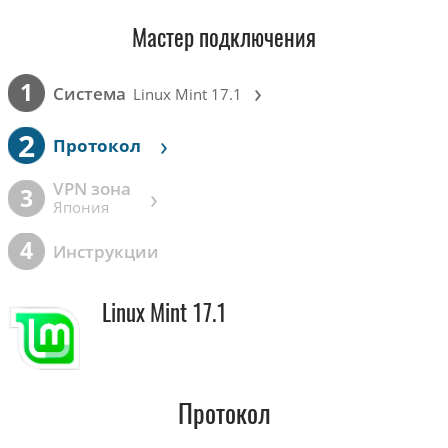
Мастер подключения
›
1
Cистема
Linux Mint 17.1
2
›
Протокол
VPN зона
›
3
Япония
4
Инструкции
Linux Mint 17.1
Протокол