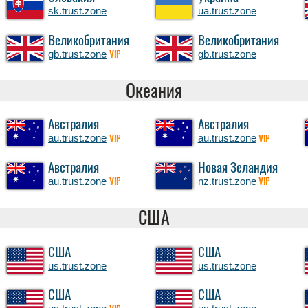
sk.trust.zone
ua.trust.zone
Великобритания
Великобритания
gb.trust.zone
gb.trust.zone
VIP
Океания
Австралия
Австралия
au.trust.zone
au.trust.zone
VIP
VIP
Австралия
Новая Зеландия
au.trust.zone
nz.trust.zone
VIP
VIP
США
США
США
us.trust.zone
us.trust.zone
США
США