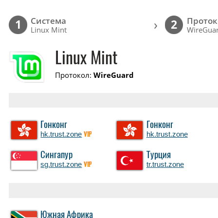
Cистема
Проток
›
1
2
Linux Mint
WireGua
Linux Mint
Протокол:
WireGuard
Гонконг
Гонконг
hk.trust.zone
hk.trust.zone
VIP
Сингапур
Турция
sg.trust.zone
tr.trust.zone
VIP
Южная Африка