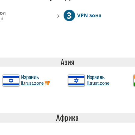
3
ол
›
VPN зона
rd
Азия
Израиль
Израиль
il.trust.zone
il.trust.zone
VIP
Африка