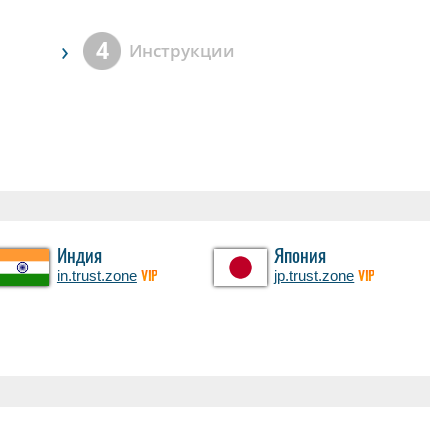
›
4
Инструкции
Индия
Япония
in.trust.zone
jp.trust.zone
VIP
VIP