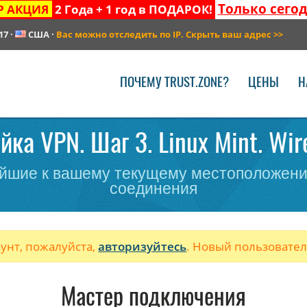
Только сего
Р АКЦИЯ
2 Года + 1 год в ПОДАРОК!
17
·
США
·
Вас можно отследить по IP. Скрыть ваш адрес
>>
ПОЧЕМУ TRUST.ZONE?
ЦЕНЫ
Н
йка VPN. Шаг 3. Linux Mint. Wir
йшие к вашему текущему местоположени
соединения
аунт, пожалуйста,
авторизуйтесь
. Новый пользовате
Мастер подключения