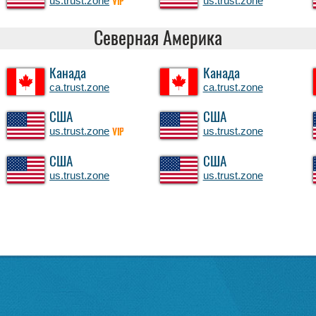
us.trust.zone
us.trust.zone
VIP
Северная Америка
Канада
Канада
ca.trust.zone
ca.trust.zone
США
США
us.trust.zone
us.trust.zone
VIP
США
США
us.trust.zone
us.trust.zone