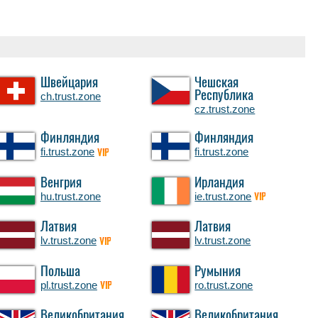
Швейцария
Чешская
Республика
ch.trust.zone
cz.trust.zone
Финляндия
Финляндия
fi.trust.zone
fi.trust.zone
VIP
Венгрия
Ирландия
hu.trust.zone
ie.trust.zone
VIP
Латвия
Латвия
lv.trust.zone
lv.trust.zone
VIP
Польша
Румыния
pl.trust.zone
ro.trust.zone
VIP
Великобритания
Великобритания