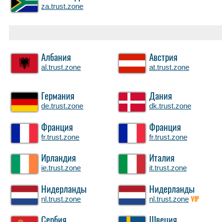
za.trust.zone
Албания
Австрия
al.trust.zone
at.trust.zone
Германия
Дания
de.trust.zone
dk.trust.zone
Франция
Франция
fr.trust.zone
fr.trust.zone
Ирландия
Италия
ie.trust.zone
it.trust.zone
Нидерланды
Нидерланды
nl.trust.zone
nl.trust.zone
VIP
Сербия
Швеция