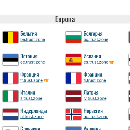
Европа
Бельгия
Болгария
be.trust.zone
bg.trust.zone
Эстония
Испания
ee.trust.zone
es.trust.zone
VIP
Франция
Франция
fr.trust.zone
fr.trust.zone
VIP
Италия
Латвия
it.trust.zone
lv.trust.zone
Нидерланды
Норвегия
nl.trust.zone
no.trust.zone
Словакия
Украина