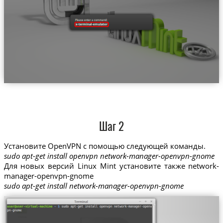
Шаг 2
Установите OpenVPN с помощью следующей команды.
sudo apt-get install openvpn network-manager-openvpn-gnome
Для новых версий Linux Mint установите также network-
manager-openvpn-gnome
sudo apt-get install network-manager-openvpn-gnome