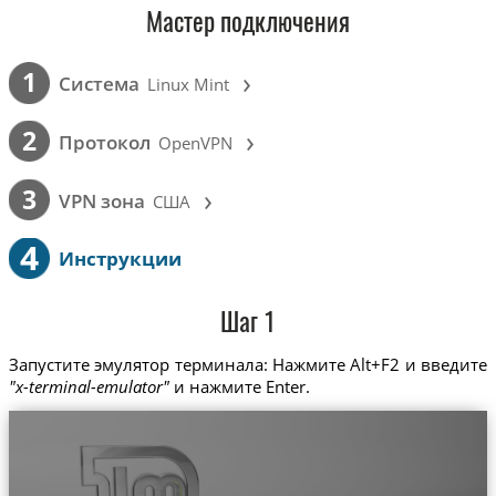
Мастер подключения
›
1
Cистема
Linux Mint
›
2
Протокол
OpenVPN
›
3
VPN зона
США
4
Инструкции
Шаг 1
Запустите эмулятор терминала: Нажмите Alt+F2 и введите
"x-terminal-emulator"
и нажмите Enter.