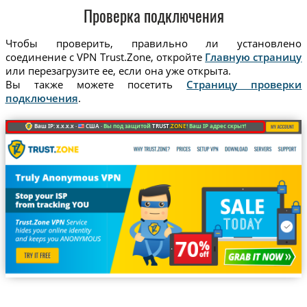
Проверка подключения
Чтобы проверить, правильно ли установлено
соединение с VPN Trust.Zone, откройте
Главную страницу
или перезагрузите ее, если она уже открыта.
Вы также можете посетить
Страницу проверки
подключения
.
Ваш IP: x.x.x.x ·
США ·
Вы под защитой
TRUST
.ZONE
! Ваш IP адрес скрыт!