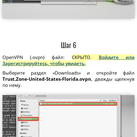
Шаг 6
OpenVPN (.ovpn) файл:
СКРЫТО.
Войдите или
Зарегистрируйтесь, чтобы увидеть.
Выберите раздел «Downloads» и откройте файл
Trust.Zone-United-States-Florida.ovpn
, дважды щелкнув
по нему.
Trust.Zone-United-States-Florida.ovpn