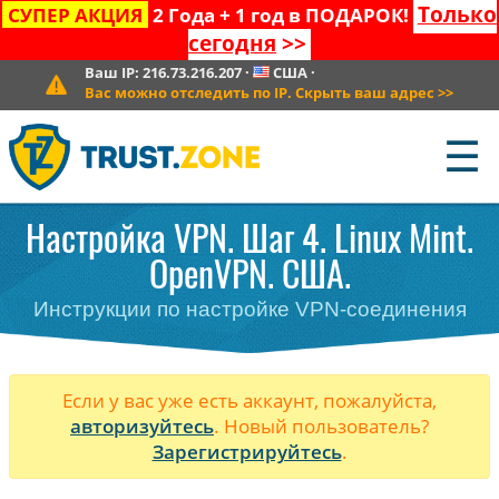
Только
СУПЕР АКЦИЯ
2 Года + 1 год в ПОДАРОК!
сегодня
>>
Ваш IP:
216.73.216.207
·
США
·
Вас можно отследить по IP. Скрыть ваш адрес
>>
☰
Настройка VPN. Шаг 4. Linux Mint.
OpenVPN. США.
Инструкции по настройке VPN-соединения
Если у вас уже есть аккаунт, пожалуйста,
авторизуйтесь
. Новый пользователь?
Зарегистрируйтесь
.