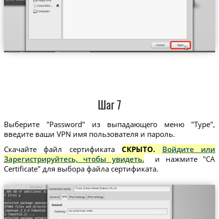
Шаг 7
Выберите "Password" из выпадающего меню "Type",
введите ваши VPN имя пользователя и пароль.
Скачайте файл сертификата
СКРЫТО.
Войдите или
Зарегистрируйтесь, чтобы увидеть.
и нажмите "CA
Certificate" для выбора файла сертификата.
Trust.Zone-United-States-CA-LA
us-ca-la.trust.zone