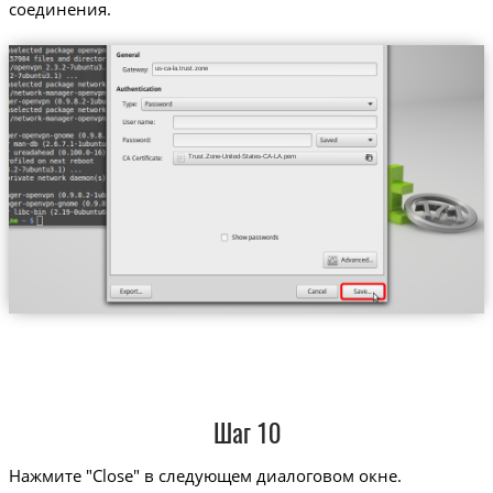
соединения.
us-ca-la.trust.zone
Trust.Zone-United-States-CA-LA.pem
Шаг 10
Нажмите "Close" в следующем диалоговом окне.