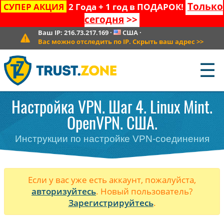
Только
СУПЕР АКЦИЯ
2 Года + 1 год в ПОДАРОК!
сегодня
>>
Ваш IP:
216.73.217.169
·
США
·
Вас можно отследить по IP. Скрыть ваш адрес
>>
☰
Настройка VPN. Шаг 4. Linux Mint.
OpenVPN. США.
Инструкции по настройке VPN-соединения
Если у вас уже есть аккаунт, пожалуйста,
авторизуйтесь
. Новый пользователь?
Зарегистрируйтесь
.