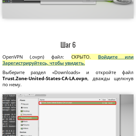
Шаг 6
OpenVPN (.ovpn) файл:
СКРЫТО.
Войдите или
Зарегистрируйтесь, чтобы увидеть.
Выберите раздел «Downloads» и откройте файл
Trust.Zone-United-States-CA-LA.ovpn
, дважды щелкнув
по нему.
Trust.Zone-United-States-CA-LA.ovpn