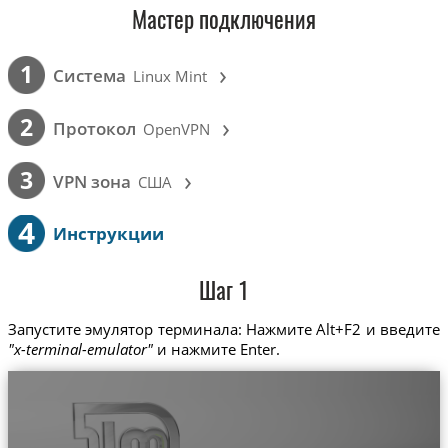
Мастер подключения
›
1
Cистема
Linux Mint
›
2
Протокол
OpenVPN
›
3
VPN зона
США
4
Инструкции
Шаг 1
Запустите эмулятор терминала: Нажмите Alt+F2 и введите
"x-terminal-emulator"
и нажмите Enter.