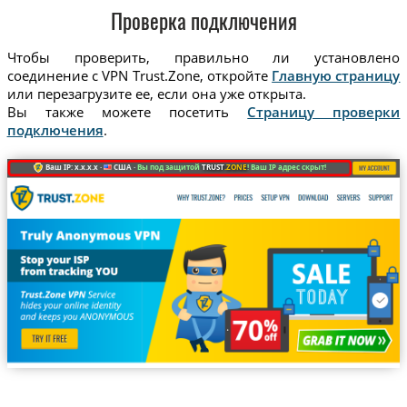
Проверка подключения
Чтобы проверить, правильно ли установлено
соединение с VPN Trust.Zone, откройте
Главную страницу
или перезагрузите ее, если она уже открыта.
Вы также можете посетить
Страницу проверки
подключения
.
Ваш IP: x.x.x.x ·
США ·
Вы под защитой
TRUST
.ZONE
! Ваш IP адрес скрыт!