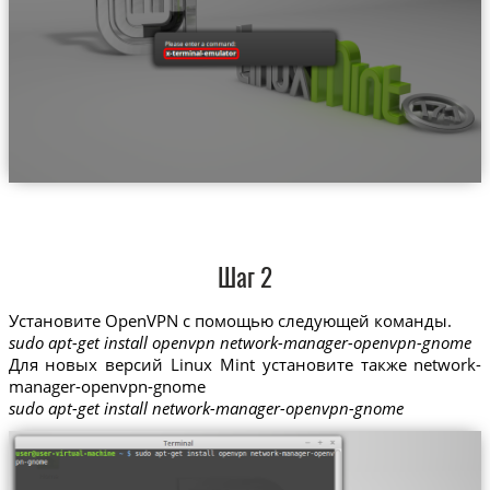
Шаг 2
Установите OpenVPN с помощью следующей команды.
sudo apt-get install openvpn network-manager-openvpn-gnome
Для новых версий Linux Mint установите также network-
manager-openvpn-gnome
sudo apt-get install network-manager-openvpn-gnome