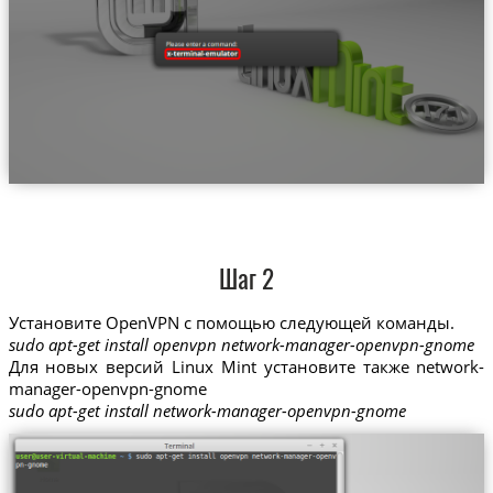
Шаг 2
Установите OpenVPN с помощью следующей команды.
sudo apt-get install openvpn network-manager-openvpn-gnome
Для новых версий Linux Mint установите также network-
manager-openvpn-gnome
sudo apt-get install network-manager-openvpn-gnome