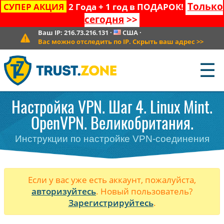
Только
СУПЕР АКЦИЯ
2 Года + 1 год в ПОДАРОК!
сегодня
>>
Ваш IP:
216.73.216.131
·
США
·
Вас можно отследить по IP. Скрыть ваш адрес
>>
☰
Настройка VPN. Шаг 4. Linux Mint.
OpenVPN. Великобритания.
Инструкции по настройке VPN-соединения
Если у вас уже есть аккаунт, пожалуйста,
авторизуйтесь
. Новый пользователь?
Зарегистрируйтесь
.