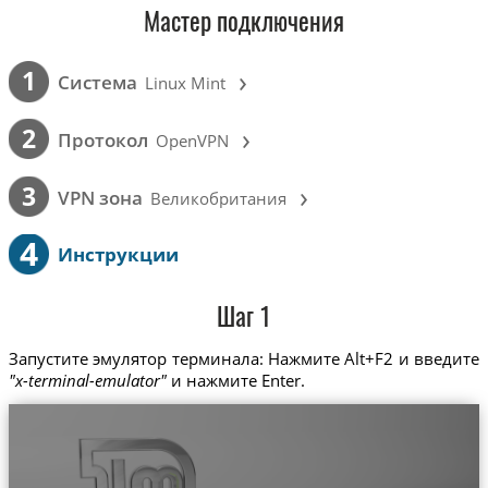
Мастер подключения
›
1
Cистема
Linux Mint
›
2
Протокол
OpenVPN
›
3
VPN зона
Великобритания
4
Инструкции
Шаг 1
Запустите эмулятор терминала: Нажмите Alt+F2 и введите
"x-terminal-emulator"
и нажмите Enter.