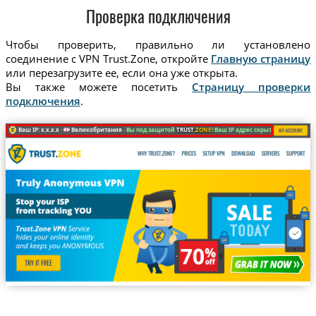
Проверка подключения
Чтобы проверить, правильно ли установлено
соединение с VPN Trust.Zone, откройте
Главную страницу
или перезагрузите ее, если она уже открыта.
Вы также можете посетить
Страницу проверки
подключения
.
Ваш IP: x.x.x.x ·
Великобритания ·
Вы под защитой
TRUST
.ZONE
! Ваш IP адрес скрыт!