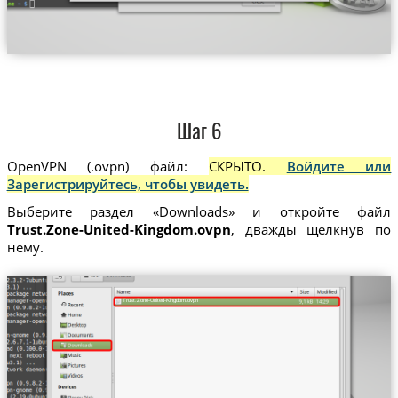
Шаг 6
OpenVPN (.ovpn) файл:
СКРЫТО.
Войдите или
Зарегистрируйтесь, чтобы увидеть.
Выберите раздел «Downloads» и откройте файл
Trust.Zone-United-Kingdom.ovpn
, дважды щелкнув по
нему.
Trust.Zone-United-Kingdom.ovpn