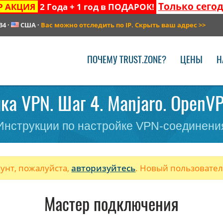
Только сего
Р АКЦИЯ
2 Года + 1 год в ПОДАРОК!
34
·
США
·
Вас можно отследить по IP. Скрыть ваш адрес
>>
ПОЧЕМУ TRUST.ZONE?
ЦЕНЫ
Н
ка VPN. Шаг 4. Manjaro. OpenV
Инструкции по настройке VPN-соединени
аунт, пожалуйста,
авторизуйтесь
. Новый пользовате
Мастер подключения