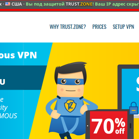
x ·
США ·
Вы под защитой
TRUST
.ZONE
! Ваш IP адрес скры