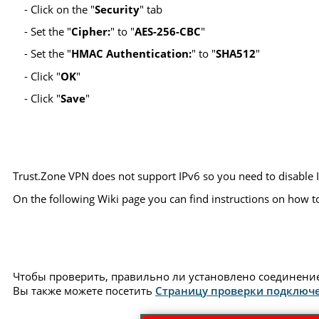
- Click on the "
Security
" tab
- Set the "
Cipher:
" to "
AES-256-CBC
"
- Set the "
HMAC Authentication:
" to "
SHA512
"
- Click "
OK
"
- Click "
Save
"
Trust.Zone VPN does not support IPv6 so you need to disable I
On the following Wiki page you can find instructions on how t
Чтобы проверить, правильно ли установлено соединение 
Вы также можете посетить
Страницу проверки подключ