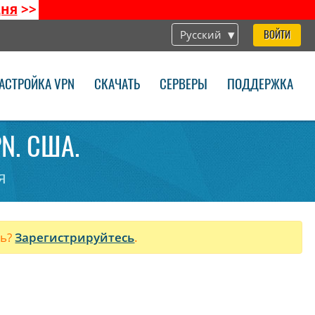
дня
>>
Русский
ВОЙТИ
АСТРОЙКА VPN
СКАЧАТЬ
СЕРВЕРЫ
ПОДДЕРЖКА
PN. США.
я
ль?
Зарегистрируйтесь
.