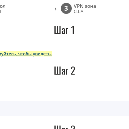
ол
VPN зона
›
3
N
США
Шаг 1
уйтесь, чтобы увидеть.
Шаг 2