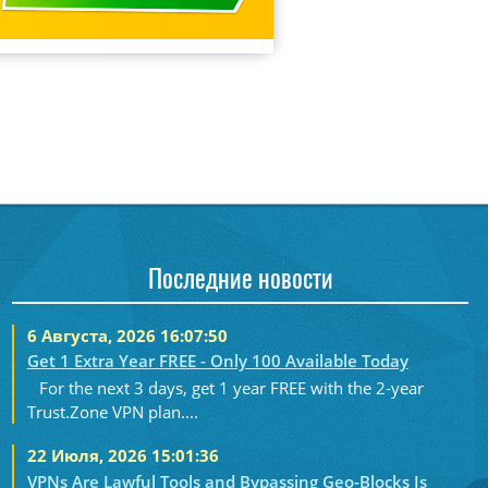
Последние новости
6 Августа, 2026 16:07:50
Get 1 Extra Year FREE - Only 100 Available Today
For the next 3 days, get 1 year FREE with the 2-year
Trust.Zone VPN plan....
22 Июля, 2026 15:01:36
VPNs Are Lawful Tools and Bypassing Geo-Blocks Is