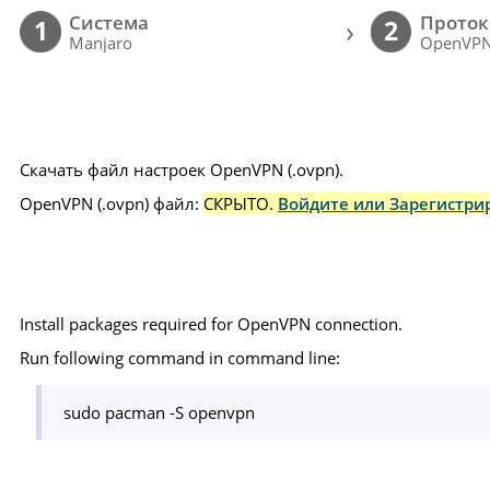
Cистема
Проток
›
1
2
Manjaro
OpenVP
Скачать файл настроек OpenVPN (.ovpn).
OpenVPN (.ovpn) файл:
СКРЫТО.
Войдите или Зарегистрир
Install packages required for OpenVPN connection.
Run following command in command line:
sudo pacman -S openvpn