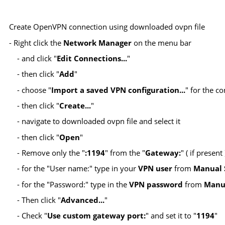
Create OpenVPN connection using downloaded ovpn file
- Right click the
Network Manager
on the menu bar
- and click "
Edit Connections...
"
- then click "
Add
"
- choose "
Import a saved VPN configuration...
" for the 
- then click "
Create...
"
- navigate to downloaded ovpn file and select it
- then click "
Open
"
- Remove only the "
:1194
" from the "
Gateway:
" ( if presen
- for the "User name:" type in your
VPN user
from
Manual 
- for the "Password:" type in the
VPN password
from
Manu
- Then click "
Advanced...
"
- Check "
Use custom gateway port:
" and set it to "
1194
"