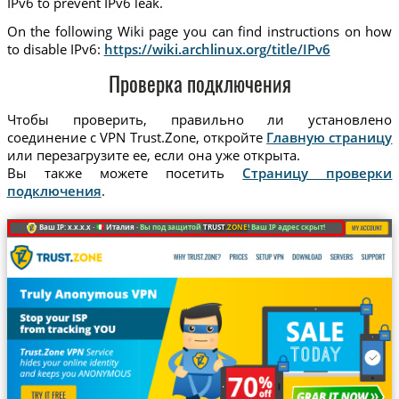
IPv6 to prevent IPv6 leak.
On the following Wiki page you can find instructions on how
to disable IPv6:
https://wiki.archlinux.org/title/IPv6
Проверка подключения
Чтобы проверить, правильно ли установлено
соединение с VPN Trust.Zone, откройте
Главную страницу
или перезагрузите ее, если она уже открыта.
Вы также можете посетить
Страницу проверки
подключения
.
Ваш IP: x.x.x.x ·
Италия ·
Вы под защитой
TRUST
.ZONE
! Ваш IP адрес скрыт!