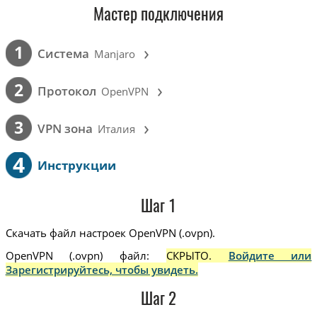
Мастер подключения
›
1
Cистема
Manjaro
›
2
Протокол
OpenVPN
›
3
VPN зона
Италия
4
Инструкции
Шаг 1
Скачать файл настроек OpenVPN (.ovpn).
OpenVPN (.ovpn) файл:
СКРЫТО.
Войдите или
Зарегистрируйтесь, чтобы увидеть.
Шаг 2