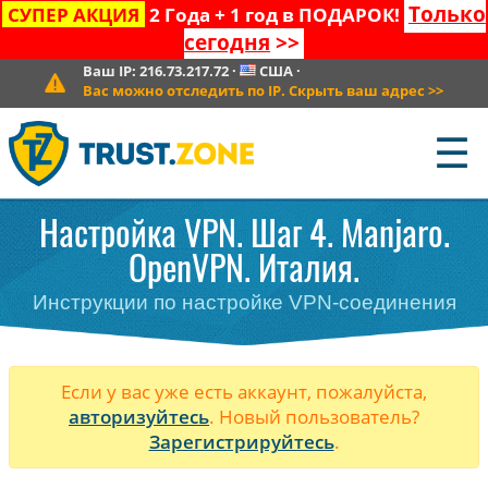
Только
СУПЕР АКЦИЯ
2 Года + 1 год в ПОДАРОК!
сегодня
>>
Ваш IP:
216.73.217.72
·
США
·
Вас можно отследить по IP. Скрыть ваш адрес
>>
☰
Настройка VPN. Шаг 4. Manjaro.
OpenVPN. Италия.
Инструкции по настройке VPN-соединения
Если у вас уже есть аккаунт, пожалуйста,
авторизуйтесь
. Новый пользователь?
Зарегистрируйтесь
.