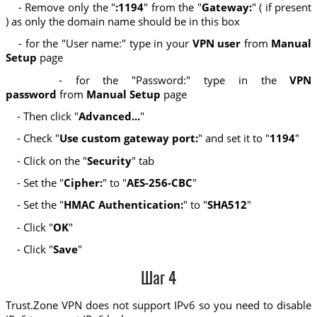
- Remove only the "
:1194
" from the "
Gateway:
" ( if present
) as only the domain name should be in this box
- for the "User name:" type in your
VPN user
from
Manual
Setup
page
- for the "Password:" type in the
VPN
password
from
Manual Setup
page
- Then click "
Advanced...
"
- Check "
Use custom gateway port:
" and set it to "
1194
"
- Click on the "
Security
" tab
- Set the "
Cipher:
" to "
AES-256-CBC
"
- Set the "
HMAC Authentication:
" to "
SHA512
"
- Click "
OK
"
- Click "
Save
"
Шаг 4
Trust.Zone VPN does not support IPv6 so you need to disable