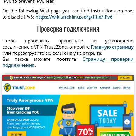
IPv6 to prevent IPv6 leak.
On the following Wiki page you can find instructions on how
to disable IPv6:
https://wiki.archlinux.org/title/IPv6
Проверка подключения
Чтобы проверить, правильно ли установлено
соединение с VPN Trust.Zone, откройте
Главную страницу
или перезагрузите ее, если она уже открыта.
Вы также можете посетить
Страницу проверки
подключения
.
Ваш IP: x.x.x.x ·
Индия ·
Вы под защитой
TRUST
.ZONE
! Ваш IP адрес скрыт!