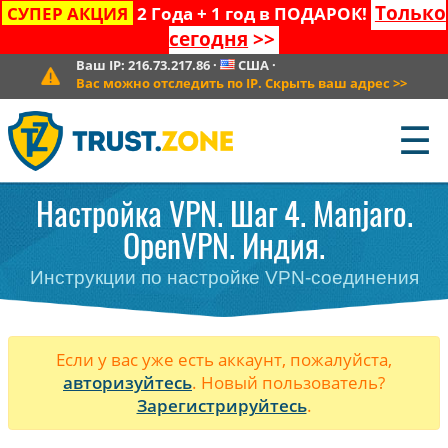
Только
СУПЕР АКЦИЯ
2 Года + 1 год в ПОДАРОК!
сегодня
>>
Ваш IP:
216.73.217.86
·
США
·
Вас можно отследить по IP. Скрыть ваш адрес
>>
☰
Настройка VPN. Шаг 4. Manjaro.
OpenVPN. Индия.
Инструкции по настройке VPN-соединения
Если у вас уже есть аккаунт, пожалуйста,
авторизуйтесь
. Новый пользователь?
Зарегистрируйтесь
.