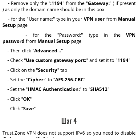
- Remove only the "
:1194
" from the "
Gateway:
" ( if present
) as only the domain name should be in this box
- for the "User name:" type in your
VPN user
from
Manual
Setup
page
- for the "Password:" type in the
VPN
password
from
Manual Setup
page
- Then click "
Advanced...
"
- Check "
Use custom gateway port:
" and set it to "
1194
"
- Click on the "
Security
" tab
- Set the "
Cipher:
" to "
AES-256-CBC
"
- Set the "
HMAC Authentication:
" to "
SHA512
"
- Click "
OK
"
- Click "
Save
"
Шаг 4
Trust.Zone VPN does not support IPv6 so you need to disable