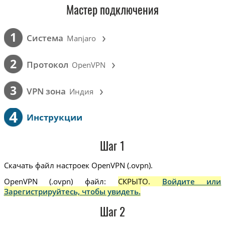
Мастер подключения
›
1
Cистема
Manjaro
›
2
Протокол
OpenVPN
›
3
VPN зона
Индия
4
Инструкции
Шаг 1
Скачать файл настроек OpenVPN (.ovpn).
OpenVPN (.ovpn) файл:
СКРЫТО.
Войдите или
Зарегистрируйтесь, чтобы увидеть.
Шаг 2