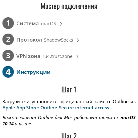
Мастер подключения
›
1
Cистема
macOS
›
2
Протокол
ShadowSocks
›
3
VPN зона
ru4.trust.zone
4
Инструкции
Шаг 1
Загрузите и установите официальный клиент Outline из
Apple App Store: Outline-Secure internet access
Важно: клиент Outline для Mac работает только с
macOS
10.14
и выше.
Шаг 2