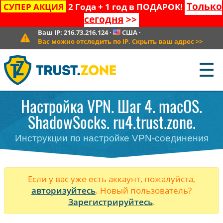
Только
СУПЕР АКЦИЯ
2 Года + 1 год в ПОДАРОК!
сегодня
>>
Ваш IP:
216.73.216.124
·
США
·
Вас можно отследить по IP. Скрыть ваш адрес
>>
☰
Настройка VPN. Шаг 4. macOS.
ShadowSocks. ru4.trust.zone.
Инструкции по настройке VPN-соединения
Если у вас уже есть аккаунт, пожалуйста,
авторизуйтесь
. Новый пользователь?
Зарегистрируйтесь
.