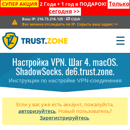
Только
СУПЕР АКЦИЯ
2 Года + 1 год в ПОДАРОК!
сегодня
>>
Ваш IP:
216.73.216.125
·
США
·
Вас можно отследить по IP. Скрыть ваш адрес
>>
☰
Настройка VPN. Шаг 4. macOS.
ShadowSocks. de6.trust.zone.
Инструкции по настройке VPN-соединения
Если у вас уже есть аккаунт, пожалуйста,
авторизуйтесь
. Новый пользователь?
Зарегистрируйтесь
.