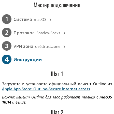
Мастер подключения
›
1
Cистема
macOS
›
2
Протокол
ShadowSocks
›
3
VPN зона
de6.trust.zone
4
Инструкции
Шаг 1
Загрузите и установите официальный клиент Outline из
Apple App Store: Outline-Secure internet access
Важно: клиент Outline для Mac работает только с
macOS
10.14
и выше.
Шаг 2