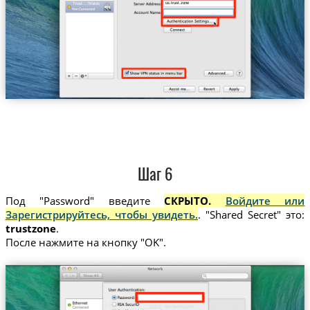
us.trust.zone
Trust....States
Шаг 6
Под "Password" введите
СКРЫТО.
Войдите или
Зарегистрируйтесь, чтобы увидеть.
. "Shared Secret" это:
trustzone
.
После нажмите на кнопку "OK".