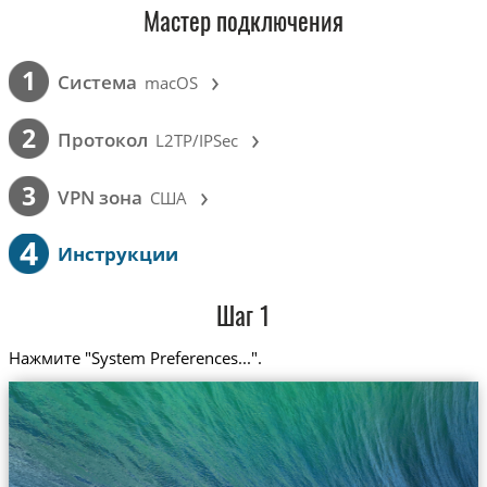
Мастер подключения
›
1
Cистема
macOS
›
2
Протокол
L2TP/IPSec
›
3
VPN зона
США
4
Инструкции
Шаг 1
Нажмите "System Preferences...".