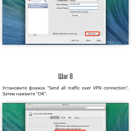
us.trust.zone
Trust....States
Шаг 8
Установите флажок "Send all traffic over VPN connection".
Затем нажмите "OK".
Trust.Zone-United-States