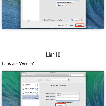
Шаг 10
Нажмите "Connect".
us.trust.zone
Trust....States