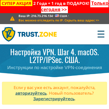
Только
СУПЕР АКЦИЯ
2 Года + 1 год в ПОДАРОК!
сегодня
>>
Ваш IP:
216.73.216.134
·
США
·
Вас можно отследить по IP. Скрыть ваш адрес
>>
☰
Настройка VPN. Шаг 4. macOS.
L2TP/IPSec. США.
Инструкции по настройке VPN-соединения
Если у вас уже есть аккаунт, пожалуйста,
авторизуйтесь
. Новый пользователь?
Зарегистрируйтесь
.