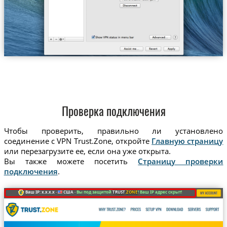
Проверка подключения
Чтобы проверить, правильно ли установлено
соединение с VPN Trust.Zone, откройте
Главную страницу
или перезагрузите ее, если она уже открыта.
Вы также можете посетить
Страницу проверки
подключения
.
Ваш IP: x.x.x.x ·
США ·
Вы под защитой
TRUST
.ZONE
! Ваш IP адрес скрыт!