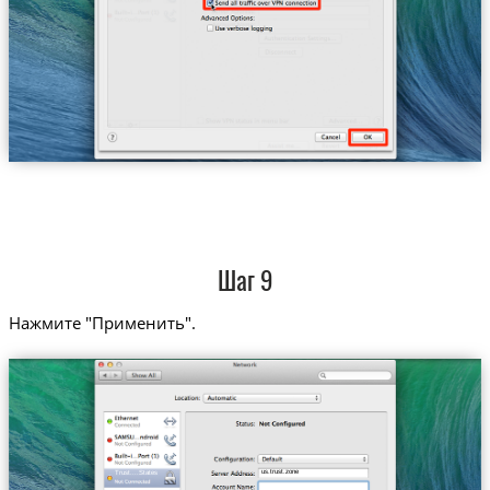
Шаг 9
Нажмите "Применить".
us.trust.zone
Trust....States