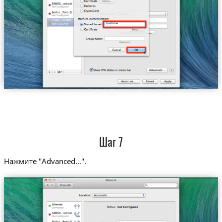
Trust....States
trustzone
Шаг 7
Нажмите "Advanced...".