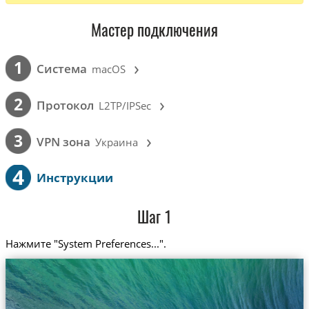
Мастер подключения
›
1
Cистема
macOS
›
2
Протокол
L2TP/IPSec
›
3
VPN зона
Украина
4
Инструкции
Шаг 1
Нажмите "System Preferences...".