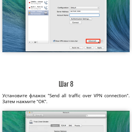
ua.trust.zone
Trust....kraine
Шаг 8
Установите флажок "Send all traffic over VPN connection".
Затем нажмите "OK".
Trust.Zone-Ukraine