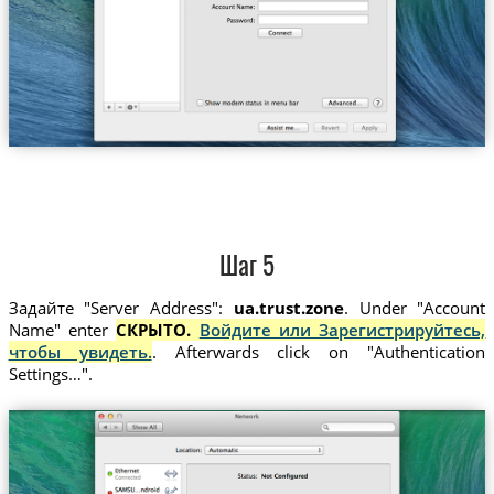
Шаг 5
Задайте "Server Address":
ua.trust.zone
. Under "Account
Name" enter
СКРЫТО.
Войдите или Зарегистрируйтесь,
чтобы увидеть.
. Afterwards click on "Authentication
Settings…".