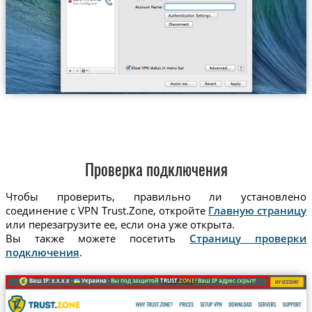
Проверка подключения
Чтобы проверить, правильно ли установлено
соединение с VPN Trust.Zone, откройте
Главную страницу
или перезагрузите ее, если она уже открыта.
Вы также можете посетить
Страницу проверки
подключения
.
Ваш IP: x.x.x.x ·
Украина ·
Вы под защитой
TRUST
.ZONE
! Ваш IP адрес скрыт!