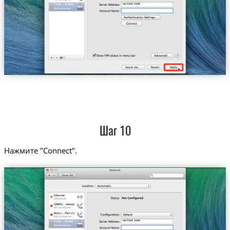
ua.trust.zone
Trust....kraine
Шаг 10
Нажмите "Connect".
ua.trust.zone
Trust....kraine