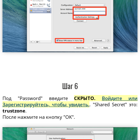
ua.trust.zone
Trust....kraine
Шаг 6
Под "Password" введите
СКРЫТО.
Войдите или
Зарегистрируйтесь, чтобы увидеть.
. "Shared Secret" это:
trustzone
.
После нажмите на кнопку "OK".