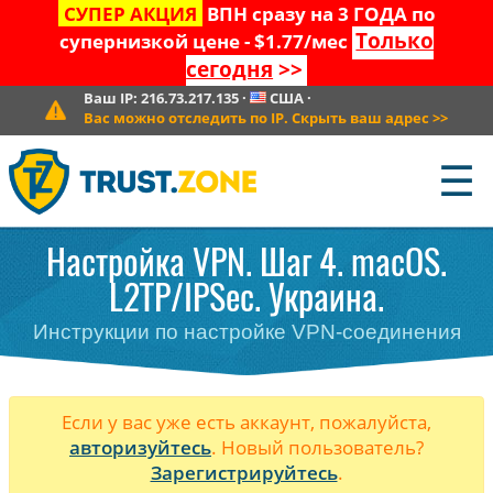
СУПЕР АКЦИЯ
ВПН сразу на 3 ГОДА по
Только
супернизкой цене - $1.77/мес
сегодня
>>
Ваш IP:
216.73.217.135
·
США
·
Вас можно отследить по IP. Скрыть ваш адрес
>>
☰
Настройка VPN. Шаг 4. macOS.
L2TP/IPSec. Украина.
Инструкции по настройке VPN-соединения
Если у вас уже есть аккаунт, пожалуйста,
авторизуйтесь
. Новый пользователь?
Зарегистрируйтесь
.