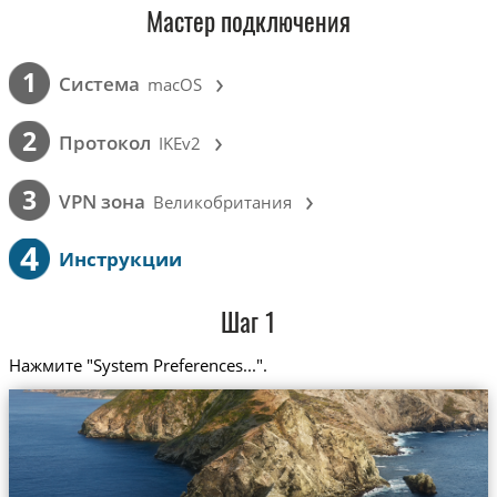
Мастер подключения
›
1
Cистема
macOS
›
2
Протокол
IKEv2
›
3
VPN зона
Великобритания
4
Инструкции
Шаг 1
Нажмите "System Preferences...".