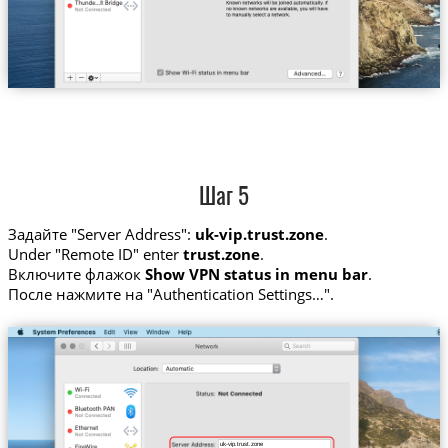
Шаг 5
Задайте "Server Address":
uk-vip.trust.zone
.
Under "Remote ID" enter
trust.zone
.
Включите флажок
Show VPN status in menu bar
.
После нажмите на "Authentication Settings…".
uk-vip.trust.zone