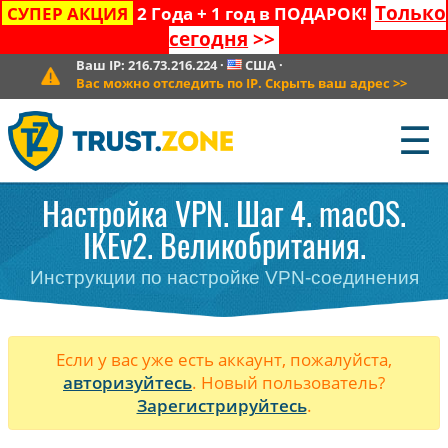
Только
СУПЕР АКЦИЯ
2 Года + 1 год в ПОДАРОК!
сегодня
>>
Ваш IP:
216.73.216.224
·
США
·
Вас можно отследить по IP. Скрыть ваш адрес
>>
☰
Настройка VPN. Шаг 4. macOS.
IKEv2. Великобритания.
Инструкции по настройке VPN-соединения
Если у вас уже есть аккаунт, пожалуйста,
авторизуйтесь
. Новый пользователь?
Зарегистрируйтесь
.