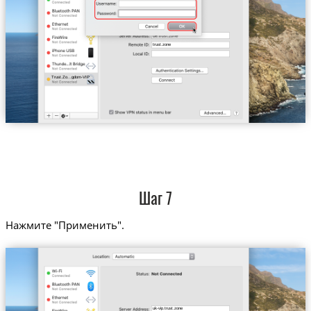
trust.zone
Trust.Zo...gdom-VIP
Шаг 7
Нажмите "Применить".
uk-vip.trust.zone