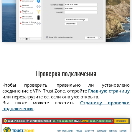
uk-vip.trust.zone
trust.zone
Проверка подключения
Чтобы проверить, правильно ли установлено
соединение с VPN Trust.Zone, откройте
Главную страницу
или перезагрузите ее, если она уже открыта.
Вы также можете посетить
Страницу проверки
подключения
.
Ваш IP: x.x.x.x ·
Великобритания ·
Вы под защитой
TRUST
.ZONE
! Ваш IP адрес скрыт!