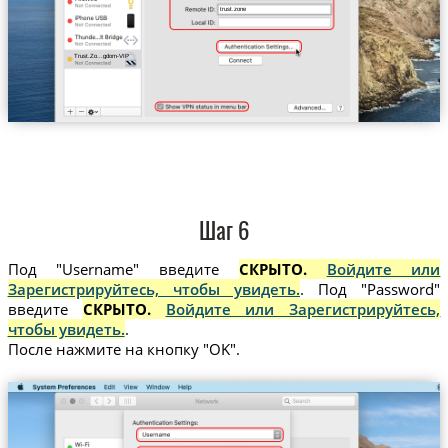
trust.zone
Trust.Zo...gdom-VIP
Шаг 6
Под "Username" введите
СКРЫТО.
Войдите или
Зарегистрируйтесь, чтобы увидеть.
. Под "Password"
введите
СКРЫТО.
Войдите или Зарегистрируйтесь,
чтобы увидеть.
.
После нажмите на кнопку "OK".