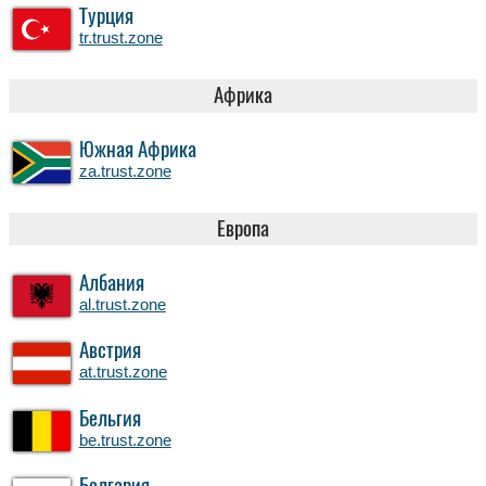
Турция
tr.trust.zone
Африка
Южная Африка
za.trust.zone
Европа
Албания
al.trust.zone
Австрия
at.trust.zone
Бельгия
be.trust.zone