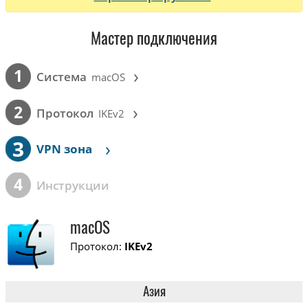
Мастер подключения
›
1
Cистема
macOS
›
2
Протокол
IKEv2
3
›
VPN зона
4
Инструкции
macOS
Протокол:
IKEv2
Азия