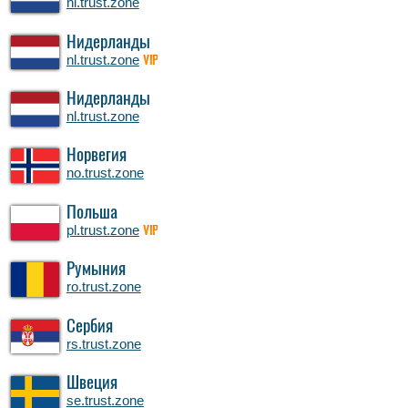
nl.trust.zone
Нидерланды
nl.trust.zone
VIP
Нидерланды
nl.trust.zone
Норвегия
no.trust.zone
Польша
pl.trust.zone
VIP
Румыния
ro.trust.zone
Сербия
rs.trust.zone
Швеция
se.trust.zone