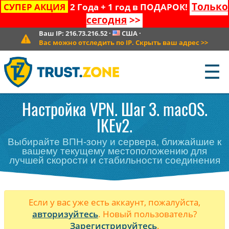
Только
СУПЕР АКЦИЯ
2 Года + 1 год в ПОДАРОК!
сегодня
>>
Ваш IP:
216.73.216.52
·
США
·
Вас можно отследить по IP. Скрыть ваш адрес
>>
☰
Настройка VPN. Шаг 3. macOS.
IKEv2.
Выбирайте ВПН-зону и сервера, ближайшие к
вашему текущему местоположению для
лучшей скорости и стабильности соединения
Если у вас уже есть аккаунт, пожалуйста,
авторизуйтесь
. Новый пользователь?
Зарегистрируйтесь
.