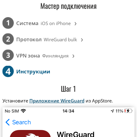
Мастер подключения
›
1
Cистема
iOS on iPhone
›
2
Протокол
WireGuard bulk
›
3
VPN зона
Финляндия
4
Инструкции
Шаг 1
Установите
Приложение WireGuard
из AppStore.