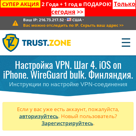
Только
СУПЕР АКЦИЯ
2 Года + 1 год в ПОДАРОК!
сегодня
>>
Ваш IP:
216.73.217.52
·
США
·
Вас можно отследить по IP. Скрыть ваш адрес
>>
☰
Настройка VPN. Шаг 4. iOS on
iPhone. WireGuard bulk. Финляндия.
Инструкции по настройке VPN-соединения
Если у вас уже есть аккаунт, пожалуйста,
авторизуйтесь
. Новый пользователь?
Зарегистрируйтесь
.