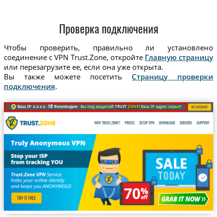
Проверка подключения
Чтобы проверить, правильно ли установлено
соединение с VPN Trust.Zone, откройте
Главную страницу
или перезагрузите ее, если она уже открыта.
Вы также можете посетить
Страницу проверки
подключения
.
Ваш IP: x.x.x.x ·
Финляндия ·
Вы под защитой
TRUST
.ZONE
! Ваш IP адрес скрыт!