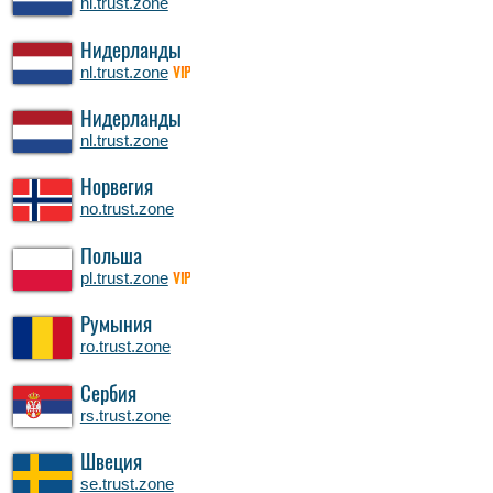
nl.trust.zone
Нидерланды
nl.trust.zone
VIP
Нидерланды
nl.trust.zone
Норвегия
no.trust.zone
Польша
pl.trust.zone
VIP
Румыния
ro.trust.zone
Сербия
rs.trust.zone
Швеция
se.trust.zone