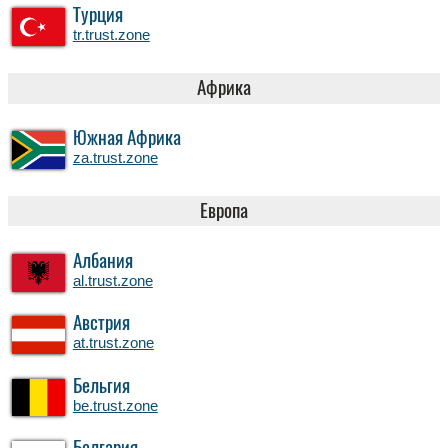
Турция
tr.trust.zone
Африка
Южная Африка
za.trust.zone
Европа
Албания
al.trust.zone
Австрия
at.trust.zone
Бельгия
be.trust.zone