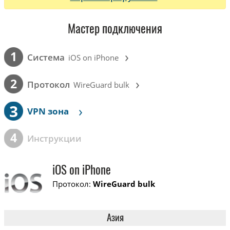
Мастер подключения
›
1
Cистема
iOS on iPhone
›
2
Протокол
WireGuard bulk
3
›
VPN зона
4
Инструкции
iOS on iPhone
Протокол:
WireGuard bulk
Азия