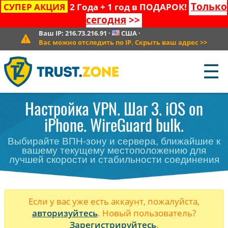
Только
СУПЕР АКЦИЯ
2 Года + 1 год в ПОДАРОК!
сегодня
>>
Ваш IP:
216.73.216.91
·
США
·
Вас можно отследить по IP. Скрыть ваш адрес
>>
☰
Настройка VPN. Шаг 3. iOS on
iPhone. WireGuard bulk.
Выбирайте ВПН-зону и сервера, ближайшие к
вашему текущему местоположению для
лучшей скорости и стабильности соединения
Если у вас уже есть аккаунт, пожалуйста,
авторизуйтесь
. Новый пользователь?
Зарегистрируйтесь
.