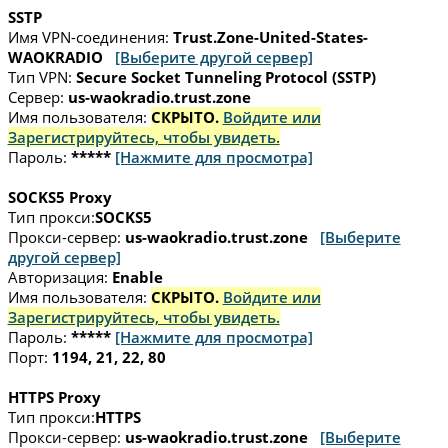
SSTP
Имя VPN-соединения:
Trust.Zone-United-States-
WAOKRADIO
[Выберите другой сервер]
Тип VPN:
Secure Socket Tunneling Protocol (SSTP)
Сервер:
us-waokradio.trust.zone
Имя пользователя:
СКРЫТО.
Войдите или
Зарегистрируйтесь, чтобы увидеть.
Пароль:
*****
[Нажмите для просмотра]
SOCKS5 Proxy
Тип прокси:
SOCKS5
Прокси-сервер:
us-waokradio.trust.zone
[Выберите
другой сервер]
Авторизация:
Enable
Имя пользователя:
СКРЫТО.
Войдите или
Зарегистрируйтесь, чтобы увидеть.
Пароль:
*****
[Нажмите для просмотра]
Порт:
1194, 21, 22, 80
HTTPS Proxy
Тип прокси:
HTTPS
Прокси-сервер:
us-waokradio.trust.zone
[Выберите