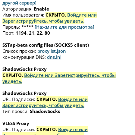
другой сервер]
Авторизация:
Enable
Имя пользователя:
СКРЫТО.
Войдите или
Зарегистрируйтесь, чтобы увидеть.
Пароль:
*****
[Нажмите для просмотра]
Порт:
1194, 21, 22, 80
SSTap-beta config files (SOCKS5 client)
Список прокси:
proxylist.json
конфигурация DNS:
dns.ini
ShadowSocks Proxy
СКРЫТО.
Войдите или Зарегистрируйтесь, чтобы
увидеть.
ShadowSocks Proxy
URL Подписки:
СКРЫТО.
Войдите или
Зарегистрируйтесь, чтобы увидеть.
Тип прокси:
ShadowSocks
VLESS Proxy
URL Подписки:
СКРЫТО.
Войдите или