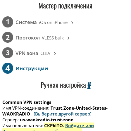
Мастер подключения
›
1
Cистема
iOS on iPhone
›
2
Протокол
VLESS bulk
›
3
VPN зона
США
4
Инструкции
Ручная настройка
#
Common VPN settings
Имя VPN-соединения:
Trust.Zone-United-States-
WAOKRADIO
[Выберите другой сервер]
Сервер:
us-waokradio.trust.zone
Имя пользователя:
СКРЫТО.
Войдите или