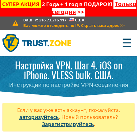
Только
СУПЕР АКЦИЯ
2 Года + 1 год в ПОДАРОК!
сегодня
>>
Ваш IP:
216.73.216.117
·
США
·
Вас можно отследить по IP. Скрыть ваш адрес
>>
☰
Настройка VPN. Шаг 4. iOS on
iPhone. VLESS bulk. США.
Инструкции по настройке VPN-соединения
Если у вас уже есть аккаунт, пожалуйста,
авторизуйтесь
. Новый пользователь?
Зарегистрируйтесь
.