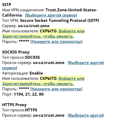
SSTP
Имя VPN-соединения:
Trust.Zone-United-States-
California
[Выберите другой сервер]
Тип VPN:
Secure Socket Tunneling Protocol (SSTP)
Сервер:
us-ca.trust.zone
Имя пользователя:
СКРЫТО.
Войдите или
Зарегистрируйтесь, чтобы увидеть.
Пароль:
*****
[Нажмите для просмотра]
SOCKS5 Proxy
Тип прокси:
SOCKS5
Прокси-сервер:
us-ca.trust.zone
[Выберите другой
сервер]
Авторизация:
Enable
Имя пользователя:
СКРЫТО.
Войдите или
Зарегистрируйтесь, чтобы увидеть.
Пароль:
*****
[Нажмите для просмотра]
Порт:
1194, 21, 22, 80
HTTPS Proxy
Тип прокси:
HTTPS
Прокси-сервер:
us-ca.trust.zone
[Выберите другой