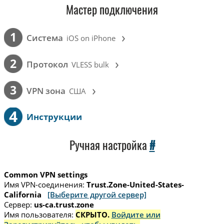
Мастер подключения
›
1
Cистема
iOS on iPhone
›
2
Протокол
VLESS bulk
›
3
VPN зона
США
4
Инструкции
Ручная настройка
#
Common VPN settings
Имя VPN-соединения:
Trust.Zone-United-States-
California
[Выберите другой сервер]
Сервер:
us-ca.trust.zone
Имя пользователя:
СКРЫТО.
Войдите или