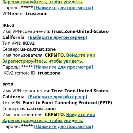
Зарегистрируйтесь, чтобы увидеть.
Пароль:
*****
[Нажмите для просмотра]
VPN ключ:
trustzone
IKEv2
Имя VPN-соединения:
Trust.Zone-United-States-
California
[Выберите другой сервер]
Тип VPN:
IKEv2
Сервер:
us-ca.trust.zone
Имя пользователя:
СКРЫТО.
Войдите или
Зарегистрируйтесь, чтобы увидеть.
Пароль:
*****
[Нажмите для просмотра]
IKEv2 remote ID:
trust.zone
PPTP
Имя VPN-соединения:
Trust.Zone-United-States-
California
[Выберите другой сервер]
Тип VPN:
Point to Point Tunneling Protocol (PPTP)
Сервер:
us-ca.trust.zone
Имя пользователя:
СКРЫТО.
Войдите или
Зарегистрируйтесь, чтобы увидеть.
Пароль:
*****
[Нажмите для просмотра]