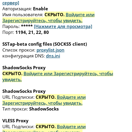
сервер]
Авторизация:
Enable
Имя пользователя:
СКРЫТО.
Войдите или
Зарегистрируйтесь, чтобы увидеть.
Пароль:
*****
[Нажмите для просмотра]
Порт:
1194, 21, 22, 80
SSTap-beta config files (SOCKS5 client)
Список прокси:
proxylist.json
конфигурация DNS:
dns.ini
ShadowSocks Proxy
СКРЫТО.
Войдите или Зарегистрируйтесь, чтобы
увидеть.
ShadowSocks Proxy
URL Подписки:
СКРЫТО.
Войдите или
Зарегистрируйтесь, чтобы увидеть.
Тип прокси:
ShadowSocks
VLESS Proxy
URL Подписки:
СКРЫТО.
Войдите или