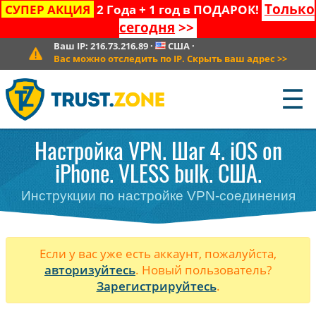
Только
СУПЕР АКЦИЯ
2 Года + 1 год в ПОДАРОК!
сегодня
>>
Ваш IP:
216.73.216.89
·
США
·
Вас можно отследить по IP. Скрыть ваш адрес
>>
☰
Настройка VPN. Шаг 4. iOS on
iPhone. VLESS bulk. США.
Инструкции по настройке VPN-соединения
Если у вас уже есть аккаунт, пожалуйста,
авторизуйтесь
. Новый пользователь?
Зарегистрируйтесь
.