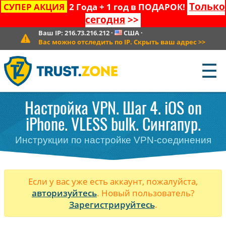
Только
СУПЕР АКЦИЯ
2 Года + 1 год в ПОДАРОК!
сегодня
>>
Ваш IP:
216.73.216.212
·
США
·
Вас можно отследить по IP. Скрыть ваш адрес
>>
☰
Настройка VPN. Шаг 4. iOS on
iPhone. VLESS bulk. Сингапур.
Инструкции по настройке VPN-соединения
Если у вас уже есть аккаунт, пожалуйста,
авторизуйтесь
. Новый пользователь?
Зарегистрируйтесь
.