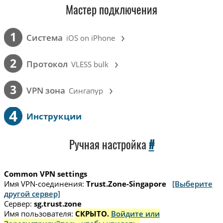
Мастер подключения
›
1
Cистема
iOS on iPhone
›
2
Протокол
VLESS bulk
›
3
VPN зона
Сингапур
4
Инструкции
Ручная настройка
#
Common VPN settings
Имя VPN-соединения:
Trust.Zone-Singapore
[Выберите
другой сервер]
Сервер:
sg.trust.zone
Имя пользователя:
СКРЫТО.
Войдите или