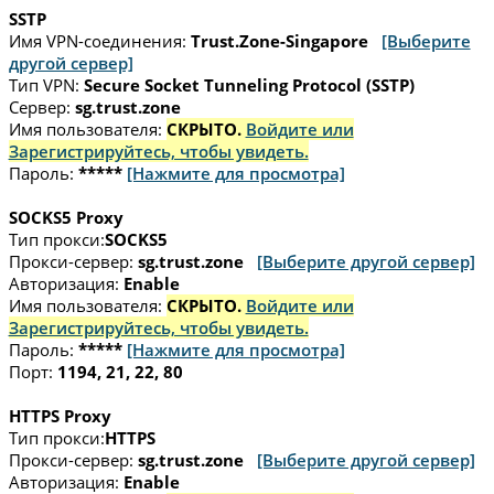
SSTP
Имя VPN-соединения:
Trust.Zone-Singapore
[Выберите
другой сервер]
Тип VPN:
Secure Socket Tunneling Protocol (SSTP)
Сервер:
sg.trust.zone
Имя пользователя:
СКРЫТО.
Войдите или
Зарегистрируйтесь, чтобы увидеть.
Пароль:
*****
[Нажмите для просмотра]
SOCKS5 Proxy
Тип прокси:
SOCKS5
Прокси-сервер:
sg.trust.zone
[Выберите другой сервер]
Авторизация:
Enable
Имя пользователя:
СКРЫТО.
Войдите или
Зарегистрируйтесь, чтобы увидеть.
Пароль:
*****
[Нажмите для просмотра]
Порт:
1194, 21, 22, 80
HTTPS Proxy
Тип прокси:
HTTPS
Прокси-сервер:
sg.trust.zone
[Выберите другой сервер]
Авторизация:
Enable