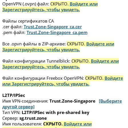
OpenVPN (.ovpn) файл:
СКРЫТО.
Войдите или
Зарегистрируйтесь, чтобы увидеть.
Файлы сертификатов CA
.cer файл:
Trust.Zone-Singapore_ca.cer
.pem файл:
Trust.Zone-Singapore_ca.pem
Все .opvn файлы в ZIP-архиве:
СКРЫТО.
Войдите или
Зарегистрируйтесь, чтобы увидеть.
Файл конфигурации Tunnelblick:
СКРЫТО.
Войдите или
Зарегистрируйтесь, чтобы увидеть.
Файл конфигурации Freebox OpenVPN:
СКРЫТО.
Войдите
или Зарегистрируйтесь, чтобы увидеть.
L2TP/IPSec
Имя VPN-соединения:
Trust.Zone-Singapore
[Выберите
другой сервер]
Тип VPN:
L2TP/IPSec with pre-shared key
Сервер:
sg.trust.zone
Имя пользователя:
СКРЫТО.
Войдите или