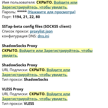
Имя пользователя:
СКРЫТО.
Войдите или
Зарегистрируйтесь, чтобы увидеть.
Пароль:
*****
[Нажмите для просмотра]
Порт:
1194, 21, 22, 80
SSTap-beta config files (SOCKS5 client)
Список прокси:
proxylist.json
конфигурация DNS:
dns.ini
ShadowSocks Proxy
СКРЫТО.
Войдите или Зарегистрируйтесь, чтобы
увидеть.
ShadowSocks Proxy
URL Подписки:
СКРЫТО.
Войдите или
Зарегистрируйтесь, чтобы увидеть.
Тип прокси:
ShadowSocks
VLESS Proxy
URL Подписки:
СКРЫТО.
Войдите или
Зарегистрируйтесь, чтобы увидеть.
Тип прокси:
VLESS