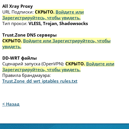
All Xray Proxy
URL Подписки:
СКРЫТО.
Войдите или
Зарегистрируйтесь, чтобы увидеть.
Тип прокси:
VLESS, Trojan, Shadowsocks
Trust.Zone DNS серверы
СКРЫТО.
Войдите или Зарегистрируйтесь, чтобы
увидеть.
DD-WRT файлы
Сценарий запуска (OpenVPN):
СКРЫТО.
Войдите или
Зарегистрируйтесь, чтобы увидеть.
Правила брандмауэра:
Trust.Zone_dd_wrt_iptables_rules.txt
< Назад