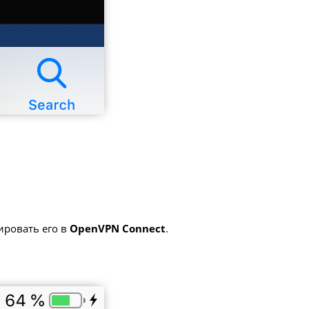
ровать его в
OpenVPN Connect
.