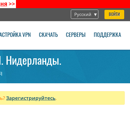
дня
>>
Русский
ВОЙТИ
АСТРОЙКА VPN
СКАЧАТЬ
СЕРВЕРЫ
ПОДДЕРЖКА
N. Нидерланды.
я
ль?
Зарегистрируйтесь
.