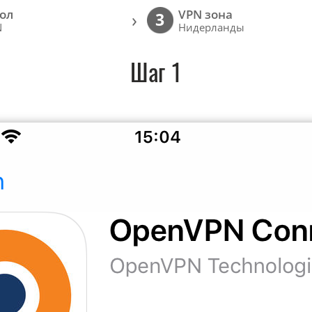
ол
VPN зона
›
3
N
Нидерланды
Шаг 1