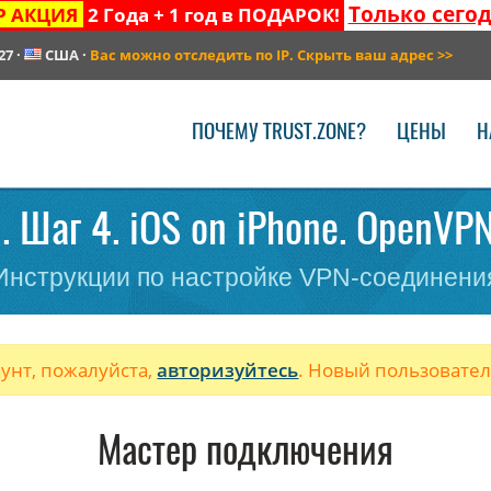
Только сего
Р АКЦИЯ
2 Года + 1 год в ПОДАРОК!
27
·
США
·
Вас можно отследить по IP. Скрыть ваш адрес
>>
ПОЧЕМУ TRUST.ZONE?
ЦЕНЫ
Н
. Шаг 4. iOS on iPhone. OpenVP
Инструкции по настройке VPN-соединени
аунт, пожалуйста,
авторизуйтесь
. Новый пользовате
Мастер подключения