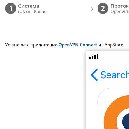
Cистема
Проток
›
1
2
iOS on iPhone
OpenVP
Установите приложение
OpenVPN Connect
из AppStore.