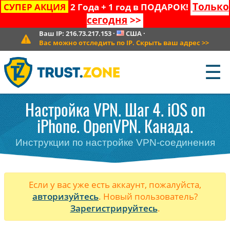
Только
СУПЕР АКЦИЯ
2 Года + 1 год в ПОДАРОК!
сегодня
>>
Ваш IP:
216.73.217.153
·
США
·
Вас можно отследить по IP. Скрыть ваш адрес
>>
☰
Настройка VPN. Шаг 4. iOS on
iPhone. OpenVPN. Канада.
Инструкции по настройке VPN-соединения
Если у вас уже есть аккаунт, пожалуйста,
авторизуйтесь
. Новый пользователь?
Зарегистрируйтесь
.