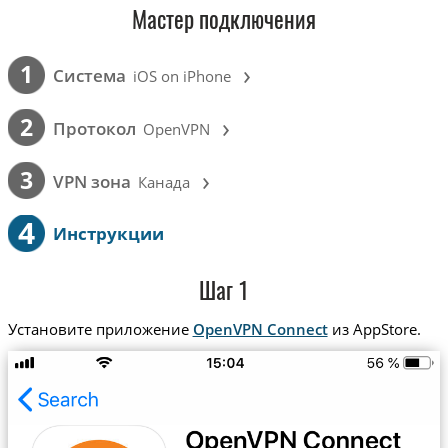
Мастер подключения
›
1
Cистема
iOS on iPhone
›
2
Протокол
OpenVPN
›
3
VPN зона
Канада
4
Инструкции
Шаг 1
Установите приложение
OpenVPN Connect
из AppStore.