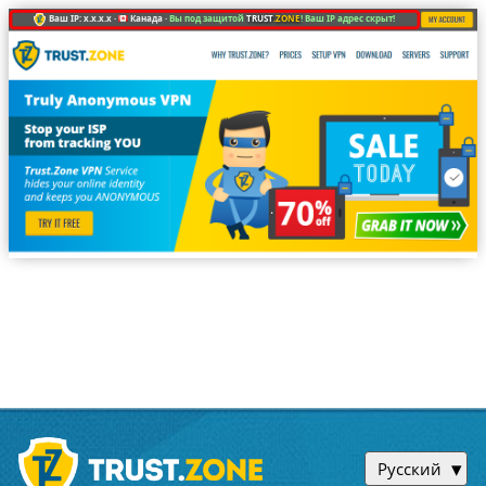
Ваш IP: x.x.x.x ·
Канада ·
Вы под защитой
TRUST
.ZONE
! Ваш IP адрес скрыт!
Русский