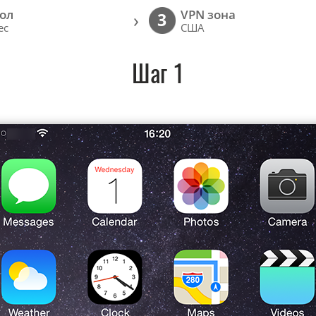
ол
VPN зона
›
3
ec
США
Шаг 1