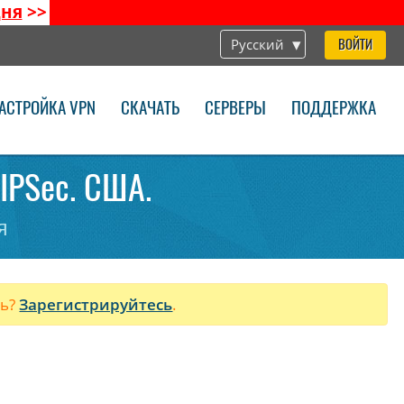
дня
>>
Русский
ВОЙТИ
АСТРОЙКА VPN
СКАЧАТЬ
СЕРВЕРЫ
ПОДДЕРЖКА
/IPSec. США.
я
ль?
Зарегистрируйтесь
.