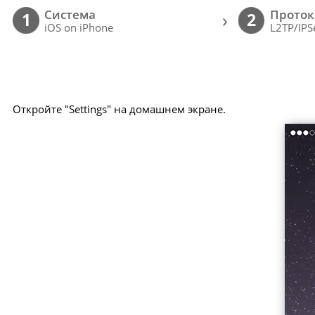
Cистема
Проток
›
1
2
iOS on iPhone
L2TP/IPS
Откройте "Settings" на домашнем экране.