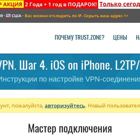
Только сего
Р АКЦИЯ
2 Года + 1 год в ПОДАРОК!
39
·
США
·
Вас можно отследить по IP. Скрыть ваш адрес
>>
ПОЧЕМУ TRUST.ZONE?
ЦЕНЫ
Н
PN. Шаг 4. iOS on iPhone. L2TP
Инструкции по настройке VPN-соединени
аунт, пожалуйста,
авторизуйтесь
. Новый пользовате
Мастер подключения