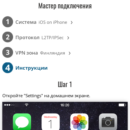
Мастер подключения
›
1
Cистема
iOS on iPhone
›
2
Протокол
L2TP/IPSec
›
3
VPN зона
Финляндия
4
Инструкции
Шаг 1
Откройте "Settings" на домашнем экране.