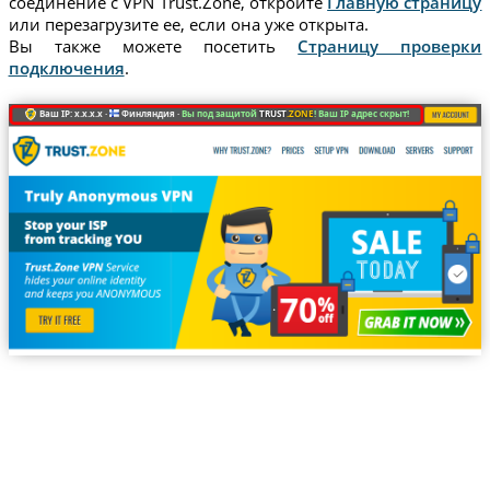
соединение с VPN Trust.Zone, откройте
Главную страницу
или перезагрузите ее, если она уже открыта.
Вы также можете посетить
Страницу проверки
подключения
.
Ваш IP: x.x.x.x ·
Финляндия ·
Вы под защитой
TRUST
.ZONE
! Ваш IP адрес скрыт!