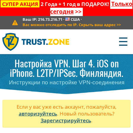
Только
СУПЕР АКЦИЯ
2 Года + 1 год в ПОДАРОК!
сегодня
>>
Ваш IP:
216.73.216.71
·
США
·
Вас можно отследить по IP. Скрыть ваш адрес
>>
☰
Настройка VPN. Шаг 4. iOS on
iPhone. L2TP/IPSec. Финляндия.
Инструкции по настройке VPN-соединения
Если у вас уже есть аккаунт, пожалуйста,
авторизуйтесь
. Новый пользователь?
Зарегистрируйтесь
.