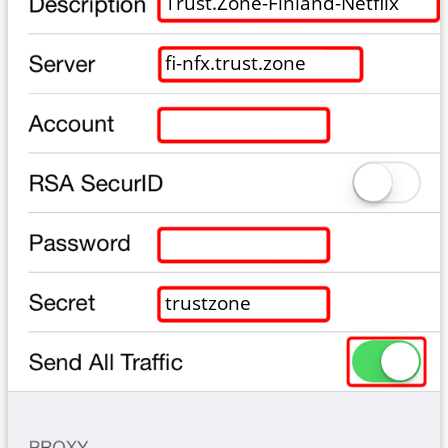
Trust.Zone-Finland-Netflix
fi-nfx.trust.zone
trustzone