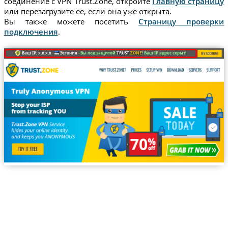
соединение с VPN Trust.Zone, откройте
Главную страницу
или перезагрузите ее, если она уже открыта.
Вы также можете посетить
Страницу проверки
подключения
.
Ваш IP: x.x.x.x ·
Эстония ·
Вы под защитой
TRUST
.ZONE
! Ваш IP адрес скрыт!