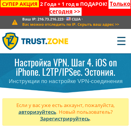
Только
СУПЕР АКЦИЯ
2 Года + 1 год в ПОДАРОК!
сегодня
>>
Ваш IP:
216.73.216.223
·
США
·
Вас можно отследить по IP. Скрыть ваш адрес
>>
☰
Настройка VPN. Шаг 4. iOS on
iPhone. L2TP/IPSec. Эстония.
Инструкции по настройке VPN-соединения
Если у вас уже есть аккаунт, пожалуйста,
авторизуйтесь
. Новый пользователь?
Зарегистрируйтесь
.