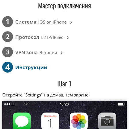
Мастер подключения
›
1
Cистема
iOS on iPhone
›
2
Протокол
L2TP/IPSec
›
3
VPN зона
Эстония
4
Инструкции
Шаг 1
Откройте "Settings" на домашнем экране.